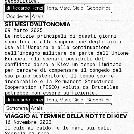
geopolitica.
di Riccardo Renzi
Terra, Mare, Cielo
Geopolitica
Occidente
Analisi
SEI MESI D'AUTONOMIA
09 Marzo 2025
Le notizie principali di questi giorni
sono legate alla sospensione degli aiuti
Usa all’Ucraina e alla continuazione
dell’impegno militare da parte dell'Unione
Europea: gli scenari possibili del
conflitto danno a Kiev un tempo limitato
per cercare di compensare il congedo del
suo primo sostenitore. Il tempo scorre
inesorabile e la Permanent Structured
Cooperation (PESCO) voluta da Bruxelles
potrebbe non essere sufficiente.
di Riccardo Renzi
Terra, Mare, Cielo
Geopolitica
Sottoterra
Analisi
VIAGGIO AL TERMINE DELLA NOTTE DI KIEV
16 Novembre 2023
Il culo al caldo, e le mani sui culi.
Segnali di pace.