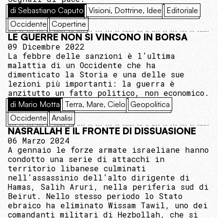
di Sebastiano Caputo
Visioni, Dottrine, Idee
Editoriale
Occidente
Copertine
LE GUERRE NON SI VINCONO IN BORSA
09 Dicembre 2022
La febbre delle sanzioni è l’ultima
malattia di un Occidente che ha
dimenticato la Storia e una delle sue
lezioni più importanti: la guerra è
anzitutto un fatto politico, non economico.
di Mario Motta
Terra, Mare, Cielo
Geopolitica
Occidente
Analisi
NASRALLAH E IL FRONTE DI DISSUASIONE
06 Marzo 2024
A gennaio le forze armate israeliane hanno
condotto una serie di attacchi in
territorio libanese culminati
nell’assassinio dell’alto dirigente di
Hamas, Salih Aruri, nella periferia sud di
Beirut. Nello stesso periodo lo Stato
ebraico ha eliminato Wissam Tawil, uno dei
comandanti militari di Hezbollah, che si