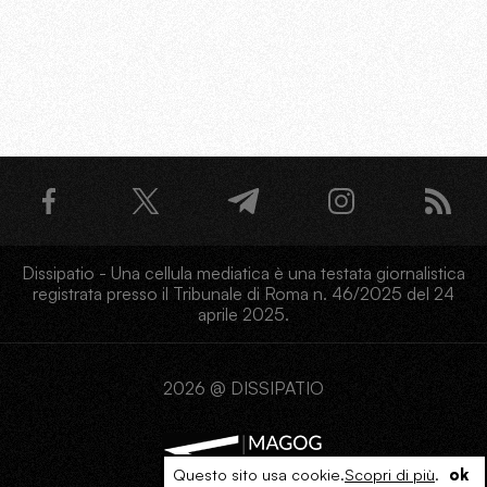
Dissipatio - Una cellula mediatica è una testata giornalistica
registrata presso il Tribunale di Roma n. 46/2025 del 24
aprile 2025.
2026 @ DISSIPATIO
Questo sito usa cookie.
Scopri di più
.
ok