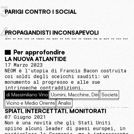
3
PARIGI CONTRO I SOCIAL
4
PROPAGANDISTI INCONSAPEVOLI
Per approfondire
LA NUOVA ATLANTIDE
17 Marzo 2023
NEOM è l'utopia di Francis Bacon costruita
coi soldi degli sceicchi sauditi: un
monumento al progresso e alle sue
intrinseche contraddizioni.
di Massimiliano Vino
Uomini, Macchine, Dèi
Società
Vicino e Medio Oriente
Analisi
SPIATI, INTERCETTATI, MONITORATI
07 Giugno 2021
Non è una novità che gli Stati Uniti
spiino alcuni leader di paesi europei, in
particolare la Germania, ma è interessante