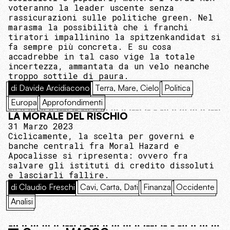
voteranno la leader uscente senza
rassicurazioni sulle politiche green. Nel
marasma la possibilità che i franchi
tiratori impallinino la spitzenkandidat si
fa sempre più concreta. E su cosa
accadrebbe in tal caso vige la totale
incertezza, ammantata da un velo neanche
troppo sottile di paura.
di Davide Arcidiacono
Terra, Mare, Cielo
Politica
Europa
Approfondimenti
LA MORALE DEL RISCHIO
31 Marzo 2023
Ciclicamente, la scelta per governi e
banche centrali fra Moral Hazard e
Apocalisse si ripresenta: ovvero fra
salvare gli istituti di credito dissoluti
e lasciarli fallire.
di Claudio Freschi
Cavi, Carta, Dati
Finanza
Occidente
Analisi