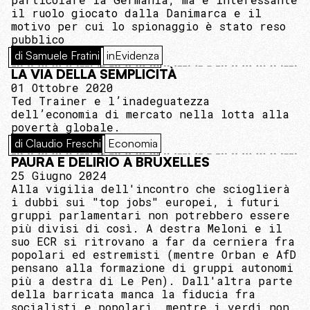
il ruolo giocato dalla Danimarca e il
motivo per cui lo spionaggio è stato reso
pubblico
di Samuele Fratini
inEvidenza
LA VIA DELLA SEMPLICITÀ
01 Ottobre 2020
Ted Trainer e l’inadeguatezza
dell’economia di mercato nella lotta alla
povertà globale.
di Claudio Freschi
Economia
PAURA E DELIRIO A BRUXELLES
25 Giugno 2024
Alla vigilia dell'incontro che scioglierà
i dubbi sui "top jobs" europei, i futuri
gruppi parlamentari non potrebbero essere
più divisi di così. A destra Meloni e il
suo ECR si ritrovano a far da cerniera fra
popolari ed estremisti (mentre Orban e AfD
pensano alla formazione di gruppi autonomi
più a destra di Le Pen). Dall'altra parte
della barricata manca la fiducia fra
socialisti e popolari, mentre i verdi non