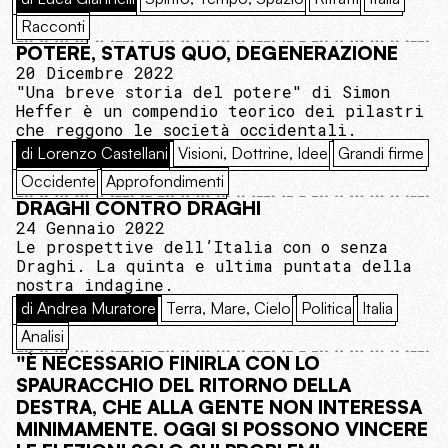
Racconti
POTERE, STATUS QUO, DEGENERAZIONE
20 Dicembre 2022
"Una breve storia del potere" di Simon
Heffer è un compendio teorico dei pilastri
che reggono le società occidentali.
di Lorenzo Castellani
Visioni, Dottrine, Idee
Grandi firme
Occidente
Approfondimenti
DRAGHI CONTRO DRAGHI
24 Gennaio 2022
Le prospettive dell’Italia con o senza
Draghi. La quinta e ultima puntata della
nostra indagine.
di Andrea Muratore
Terra, Mare, Cielo
Politica
Italia
Analisi
"È NECESSARIO FINIRLA CON LO
SPAURACCHIO DEL RITORNO DELLA
DESTRA, CHE ALLA GENTE NON INTERESSA
MINIMAMENTE. OGGI SI POSSONO VINCERE