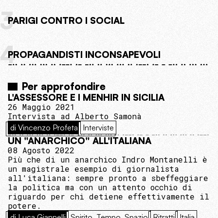
3
PARIGI CONTRO I SOCIAL
4
PROPAGANDISTI INCONSAPEVOLI
Per approfondire
L'ASSESSORE E I MENHIR IN SICILIA
26 Maggio 2021
Intervista ad Alberto Samonà
di Vincenzo Profeta
Interviste
UN "ANARCHICO" ALL'ITALIANA
08 Agosto 2022
Più che di un anarchico Indro Montanelli è
un magistrale esempio di giornalista
all'italiana: sempre pronto a sbeffeggiare
la politica ma con un attento occhio di
riguardo per chi detiene effettivamente il
potere.
di Luca Giannelli
Spirito, Tempo, Spazio
Ritratti
Italia