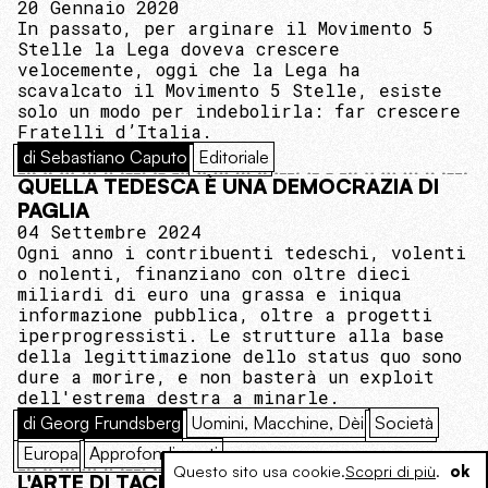
20 Gennaio 2020
In passato, per arginare il Movimento 5
Stelle la Lega doveva crescere
velocemente, oggi che la Lega ha
scavalcato il Movimento 5 Stelle, esiste
solo un modo per indebolirla: far crescere
Fratelli d’Italia.
di Sebastiano Caputo
Editoriale
QUELLA TEDESCA È UNA DEMOCRAZIA DI
PAGLIA
04 Settembre 2024
Ogni anno i contribuenti tedeschi, volenti
o nolenti, finanziano con oltre dieci
miliardi di euro una grassa e iniqua
informazione pubblica, oltre a progetti
iperprogressisti. Le strutture alla base
della legittimazione dello status quo sono
dure a morire, e non basterà un exploit
dell'estrema destra a minarle.
di Georg Frundsberg
Uomini, Macchine, Dèi
Società
Europa
Approfondimenti
Questo sito usa cookie.
Scopri di più
.
ok
L'ARTE DI TACERE