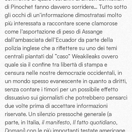
di Pinochet fanno davvero sorridere… Tutto sotto
gli occhi di un’informazione dimostratasi molto
più interessata a raccontare scene clamorose
come l’asportazione di peso di Assange
dall’ambasciata dell’Ecuador da parte della
polizia inglese che a riflettere su uno dei temi
centrali piantati dal “caso” Weakileaks ovvero
quale sia il confine tra libertà di stampa e
censura nelle nostre democrazie occidentali, in
un mondo spesso evanescente in quanto a diritti,
senza contare i timori per un possibile effetto
dissuasivo sui giornalisti che potrebbero pensarci
due volte prima di accettare informazioni
riservate. Un silenzio pressoché generale (a
parte, in Italia,
il manifesto
,
Il fatto quotidiano
,
Domani
) con le più importanti testate americane