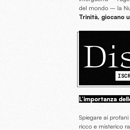
del mondo – la Nu
Trinità, giocano 
ISC
L’importanza del
Spiegare ai profani
ricco e misterico 