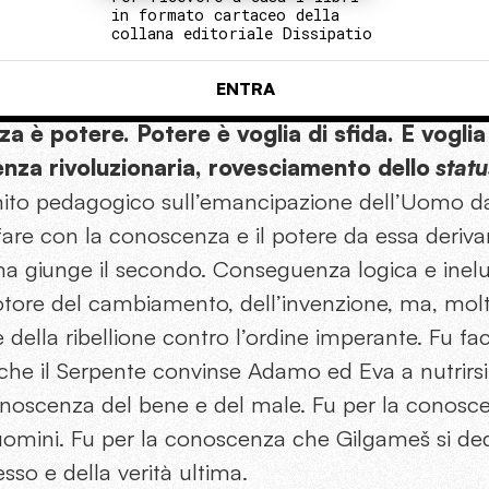
in formato cartaceo della
collana editoriale Dissipatio
ENTRA
a è potere. Potere è voglia di sfida. E voglia 
enza rivoluzionaria, rovesciamento dello
statu
ito pedagogico sull’emancipazione dell’Uomo dal
fare con la conoscenza e il potere da essa deriv
a giunge il secondo. Conseguenza logica e inelut
tore del cambiamento, dell’invenzione, ma, molt
e della ribellione contro l’ordine imperante. Fu fa
che il Serpente convinse Adamo ed Eva a nutrirsi de
conoscenza del bene e del male. Fu per la cono
 uomini. Fu per la conoscenza che Gilgameš si d
tesso e della verità ultima.