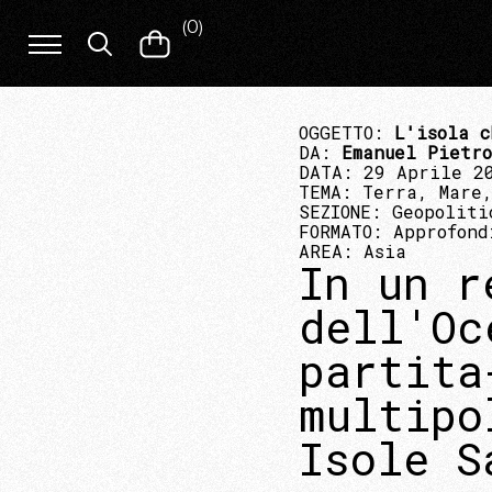
(
0
)
OGGETTO:
L'isola c
DA:
Emanuel Pietro
DATA: 29 Aprile 2
TEMA:
Terra, Mare,
SEZIONE:
Geopoliti
FORMATO:
Approfond
AREA:
Asia
In un r
dell'Oc
partita
multipo
Isole S