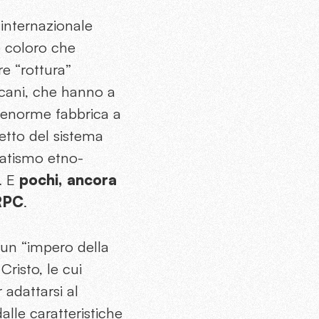
internazionale
o coloro che
re “rottura”
ricani, che hanno a
n’enorme fabbrica a
setto del sistema
ratismo etno-
a. E
pochi, ancora
 RPC
.
 un “impero della
Cristo, le cui
 adattarsi al
lle caratteristiche