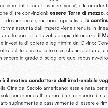
anesimo dalle caratteristiche cinesi”, e la cui identi
one di tre convinzioni:
essere Terra di mezzo
, 
 idea imperiale, ma non imperialista;
la continu
i forma assunta dall’impero viene ritenuta in line
nte le possibili e talvolta ampie differenze;
il M
e investita di potere e legittimità dal Divino; Con
letro dell’Impero celeste è più che importante, è 
un sapere in grado di sciogliere quel rebus avvolt
è il motivo conduttore dell’irrefrenabile vogl
lla Cina dal Secolo americano: essa è nata per st
sola perlomeno all’interno di un concerto di naz
ato supinamente e passivamente di essere e rima