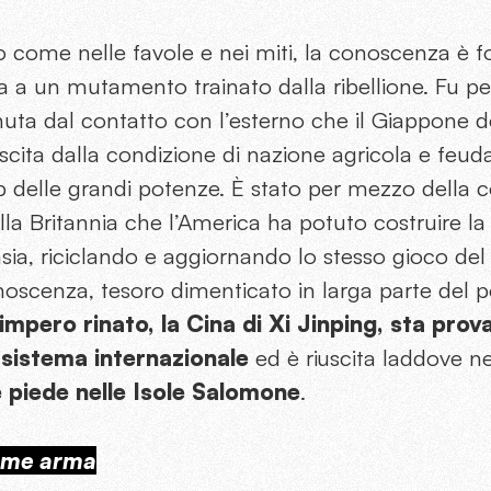
io come nelle favole e nei miti, la conoscenza è f
a a un mutamento trainato dalla ribellione. Fu p
ta dal contatto con l’esterno che il Giappone del
uscita dalla condizione di nazione agricola e feu
ub delle grandi potenze. È stato per mezzo della
ella Britannia che l’America ha potuto costruire la
sia, riciclando e aggiornando lo stesso gioco de
noscenza, tesoro dimenticato in larga parte del p
impero rinato, la Cina di Xi Jinping, sta prov
 sistema internazionale
ed è riuscita laddove 
 piede nelle Isole Salomone
.
ome arma