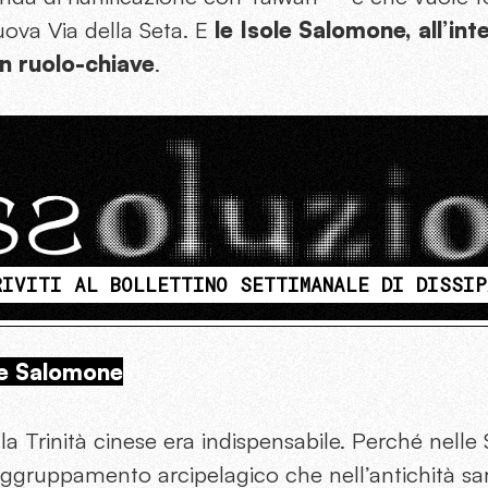
ova Via della Seta. E
le Isole Salomone, all’int
un ruolo-chiave
.
RIVITI AL BOLLETTINO SETTIMANALE DI DISSIP
le Salomone
 la Trinità cinese era indispensabile. Perché nell
raggruppamento arcipelagico che nell’antichità s