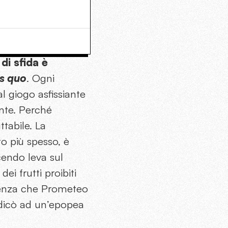
di sfida è
s quo
. Ogni
 giogo asfissiante
ante. Perché
tabile. La
o più spesso, è
cendo leva sul
i frutti proibiti
scenza che Prometeo
edicò ad un’epopea