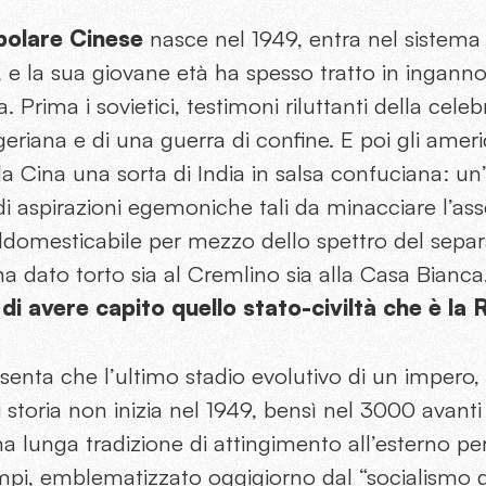
polare Cinese
nasce nel 1949, entra nel sistema 
, e la sua giovane età ha spesso tratto in ingann
 Prima i sovietici, testimoni riluttanti della celeb
ngeriana e di una guerra di confine. E poi gli ame
a Cina una sorta di India in salsa confuciana: u
di aspirazioni egemoniche tali da minacciare l’as
addomesticabile per mezzo dello spettro del sepa
 ha dato torto sia al Cremlino sia alla Casa Bianc
di avere capito quello stato-civiltà che è la
enta che l’ultimo stadio evolutivo di un impero,
storia non inizia nel 1949, bensì nel 3000 avanti 
na lunga tradizione di attingimento all’esterno per
i, emblematizzato oggigiorno dal “socialismo da