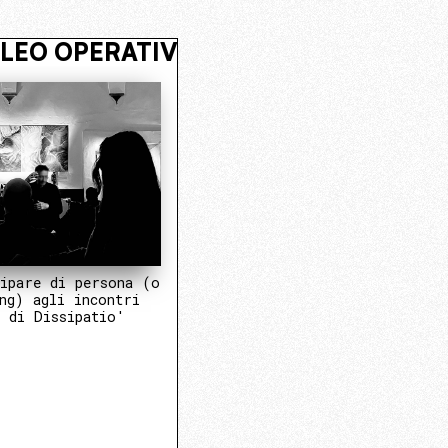
ENTRA NEL NUCLEO OPERATIVO
VIV
ipare di persona (o
ng) agli incontri
 di Dissipatio'