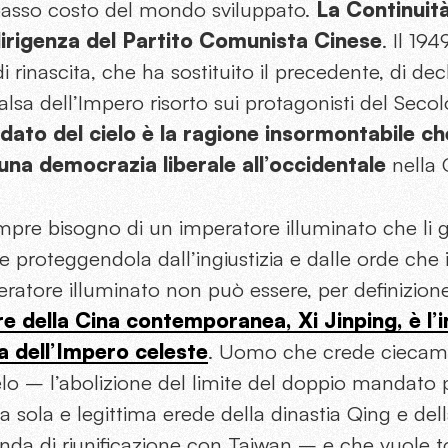
 basso costo del mondo sviluppato.
La Continuit
a dirigenza del Partito Comunista Cinese
. Il 19
di rinascita, che ha sostituito il precedente, di 
valsa dell’Impero risorto sui protagonisti del Seco
dato del cielo è la ragione insormontabile c
 una democrazia liberale all’occidentale
nella 
mpre bisogno di un imperatore illuminato che li g
 proteggendola dall’ingiustizia e dalle orde che
ratore illuminato non può essere, per definizione,
re della Cina contemporanea,
Xi Jinping
,
è l’
ma dell’Impero celeste
. Uomo che crede ciecam
lo – l’abolizione del limite del doppio mandato 
la sola e legittima erede della dinastia Qing e de
nda di riunificazione con Taiwan – e che vuole t