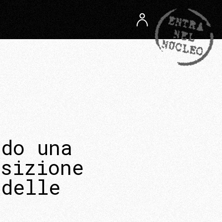
ndo una
nsizione
 delle