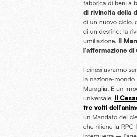
fabbrica di beni a
di rivincita dell
di un nuovo ciclo, 
di un destino: la ri
umiliazione.
Il Man
l’affermazione di
I cinesi avranno se
la nazione-mondo e
Muraglia. E un impe
universale.
Il Cesa
tre volti dell’ani
un Mandato del cie
che ritiene la RPC 
interguerra – l’age