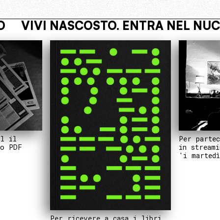
LEO OPERATIVO
VIVI NASCOSTO. 
Per partec
il il
in streami
to PDF
'i martedì
Per ricevere a casa i libri