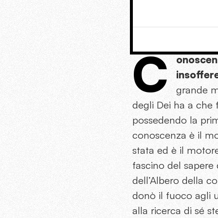
C
onoscenz
insoffer
grande m
degli Dei ha a che 
possedendo la prim
conoscenza è il mo
stata ed è il motor
fascino del sapere 
dell’Albero della 
donò il fuoco agli
alla ricerca di sé s