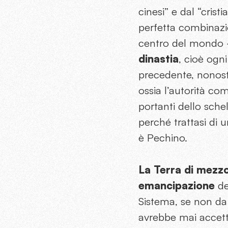
cinesi” e dal “cristi
perfetta combinazi
centro del mondo –
dinastia
, cioè ogn
precedente, nonosta
ossia l’autorità com
portanti dello sche
perché trattasi di 
è Pechino.
La Terra di mezzo 
emancipazione
de
Sistema, se non da 
avrebbe mai accett