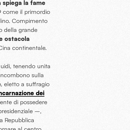
à spiega la fame
49 come il primordio
declino. Compimento
lo della grande
he ostacola
Cina continentale.
uidi, tenendo unita
 incombono sulla
 eletto a suffragio
incarnazione dei
ente di possedere
presidenziale –,
lla Repubblica
ornare al centro