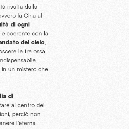
tà risulta dalla
ovvero la Cina al
ità di ogni
a e coerente con la
andato del cielo
,
oscere le tre ossa
indispensabile,
o in un mistero che
ia di
are al centro del
ioni, perciò non
nere l’eterna