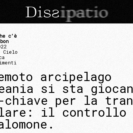
he c'è
bon
022
 Cielo
ca
imenti
emoto arcipelago
eania si sta gioca
-chiave per la tra
lare: il controllo
alomone.