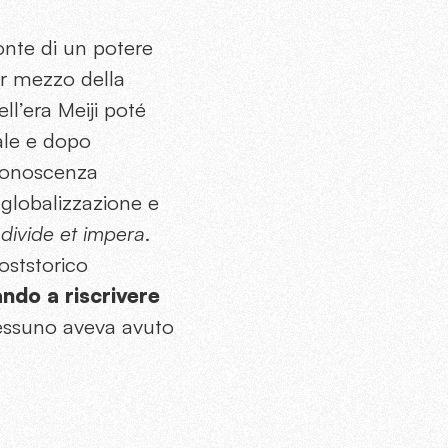
onte di un potere
er mezzo della
l’era Meiji poté
dale e dopo
 conoscenza
 globalizzazione e
l
divide et impera
.
oststorico
ando a riscrivere
nessuno aveva avuto