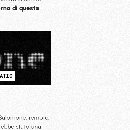
erno di questa
ATIO
e Salomone, remoto,
arebbe stato una