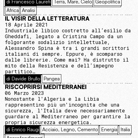
di Francesco Laureti
Terra, Mare, Cielo
Geopolitica
Africa
Analisi
IL VISIR DELLA LETTERATURA
18 Aprile 2021
Industriale libico costretto all’esilio da
Gheddafi, legato a Cristina Campo da un
folgorante sodalizio intellettuale,
Alessandro Spina è tra i grandi scrittori
italiani di sempre. Eppure, è scomparso
dalle librerie. Come mai? Ha distrutto il
mito della Resistenza e dell’impegno
partitico…
di Davide Brullo
Pangea
RISCOPRIRSI MEDITERRANEI
06 Marzo 2023
Nonostante l'Algeria e la Libia
rappresentino più un'incognita che una
sicurezza, l'Italia deve necessariamente
guardare al Mediterraneo per garantire la
propria sicurezza energetica.
di Enrico Raugi
Acciaio, Legno, Cemento
Energia
Italia