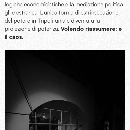
logiche economicistiche e la mediazione politica
gli è estranea. L’unica forma di estrinsecazione
del potere in Tripolitania è diventata la
proiezione di potenza.
Volendo riassumere: è
il caos
.