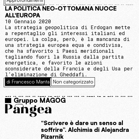
Approfondimenti
LA POLITICA NEO-OTTOMANA NUOCE
ALL'EUROPA
10 Gennaio 2020
La strategia geopolitica di Erdogan mette
a repentaglio gli interessi italiani ed
europei. La colpa, però, è la mancanza di
una strategia europea equa e condivisa,
che ha sfavorito i Paesi meridionali
tagliando fuori la Russia dalla partita
energetica, e favorito le azioni
sconsiderate della Francia e degli Usa per
l’eliminazione di Gheddafi.
di Francesco Manta
Non categorizzato
Gruppo MAGOG
“Scrivere è dare un senso al
soffrire”. Alchimia di Alejandra
Pizarnik