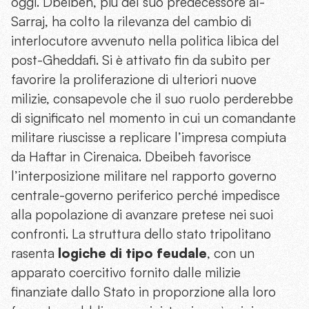
oggi. Dbeibeh, più del suo predecessore al-
Sarraj, ha colto la rilevanza del cambio di
interlocutore avvenuto nella politica libica del
post-Gheddafi. Si è attivato fin da subito per
favorire la proliferazione di ulteriori nuove
milizie, consapevole che il suo ruolo perderebbe
di significato nel momento in cui un comandante
militare riuscisse a replicare l’impresa compiuta
da Haftar in Cirenaica. Dbeibeh favorisce
l’interposizione militare nel rapporto governo
centrale-governo periferico perché impedisce
alla popolazione di avanzare pretese nei suoi
confronti. La struttura dello stato tripolitano
rasenta
logiche di tipo feudale
, con un
apparato coercitivo fornito dalle milizie
finanziate dallo Stato in proporzione alla loro