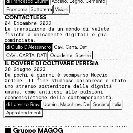
di Francesco Laureti
Acciaio, Legno, Cemento
Economia
Sottoterra
Visioni
CONTACTLESS
04 Dicembre 2022
La transizione da un mondo di valute
fisiche a unicamente digitali è già
cominciata.
di Giulio D'Alessandro
Cavi, Carta, Dati
CAVI, CARTA, DATI
Occidente
Scenari
IL DOVERE DI COLTIVARE L'ERESIA
28 Giugno 2023
Da pochi è giorni è scomparso Nuccio
Ordine. Il fine studioso calabrese è stato
uno strenuo sostenitore della dignità
umana, come antitesi alle pulsioni
economicistiche della contemporaneità.
di Lorenzo Bravi
Uomini, Macchine, Dèi
Società
Italia
Approfondimenti
Gruppo MAGOG