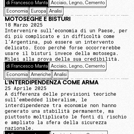
di Francesco Manta
Acciaio, Legno, Cemento
Economia
Europa
Analisi
MOTOSEGHE E BISTURI
18 Marzo 2025
Intervenire sull’economia di un Paese, per
di più complicato e in difficoltà come
l’Argentina, può essere un intervento
delicato. Ecco perché forse occorrerebbe
usare il bisturi invece della motosega.
Milei alla prova della sua credibilità.
di Francesco Manta
Acciaio, Legno, Cemento
Economia
Americhe
Analisi
L’INTERDIPENDENZA COME ARMA
25 Aprile 2025
A differenza delle previsioni teoriche
sull’embedded liberalism, le
interdipendenze tra economie non hanno
generato una stabilità permanente, ma
piuttosto moltiplicato le fonti di rischio
e ampliato la sfera della sicurezza
nazionale.