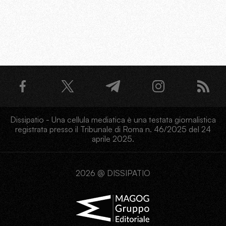
Dissipatio - Una cellula mediatica è una testata giornalistica
registrata presso il Tribunale di Roma n. 46/2025 del 24
aprile 2025.
2026 @ DISSIPATIO