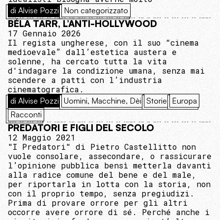
di Alvise Pozzi
Non categorizzato
BÉLA TARR, L’ANTI-HOLLYWOOD
17 Gennaio 2026
Il regista ungherese, con il suo “cinema
medioevale” dall’estetica austera e
solenne, ha cercato tutta la vita
d'indagare la condizione umana, senza mai
scendere a patti con l’industria
cinematografica.
di Alvise Pozzi
Uomini, Macchine, Dèi
Storie
Europa
Racconti
PREDATORI E FIGLI DEL SECOLO
12 Maggio 2021
"I Predatori" di Pietro Castellitto non
vuole consolare, assecondare, o rassicurare
l’opinione pubblica bensì metterla davanti
alla radice comune del bene e del male,
per riportarla in lotta con la storia, non
con il proprio tempo, senza pregiudizi.
Prima di provare orrore per gli altri
occorre avere orrore di sé. Perché anche i