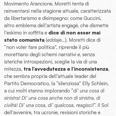
Movimento Arancione, Moretti tenta di
reinventarsi nella stagione attuale, caratterizzata
da libertarismo e disimpegno: come Guccini,
altro emblema dell’artista engagé, che dismette
l’eskimo in soffitta e
dice di non esser mai
stato comunista
(
eddaje…
), Moretti dice di
“non voler fare politica”, riprende il più
morettiano degli schemi narrativi e, senza
isteriche introspezioni, sceglie la via di una
mitezza,
tra l’avvedutezza e l’inconsistenza
,
che sembra propria dell’attuale leader del
Partito Democratico, la “silenziosa” Elly Schlein,
a cui molti stanno implorando “
di’ una cosa di
sinistra! Di’ una cosa anche non di sinistra, di
civiltà! Di’ una cosa, di’ qualcosa, reagisci!
“. Il Sol
dell’avvenire, tra ucronie, revisioni storiche e