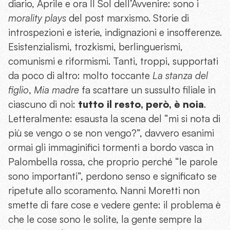
diario, Aprile e ora Il Sol dell’Avvenire: sono i
morality plays
del post marxismo. Storie di
introspezioni e isterie, indignazioni e insofferenze.
Esistenzialismi, trozkismi, berlinguerismi,
comunismi e riformismi. Tanti, troppi, supportati
da poco di altro: molto toccante
La stanza del
figlio
,
Mia madre
fa scattare un sussulto filiale in
ciascuno di noi:
tutto il resto, però, è noia
.
Letteralmente: esausta la scena del “mi si nota di
più se vengo o se non vengo?”, davvero esanimi
ormai gli immaginifici tormenti a bordo vasca in
Palombella rossa, che proprio perché “le parole
sono importanti”, perdono senso e significato se
ripetute allo scoramento. Nanni Moretti non
smette di fare cose e vedere gente: il problema è
che le cose sono le solite, la gente sempre la