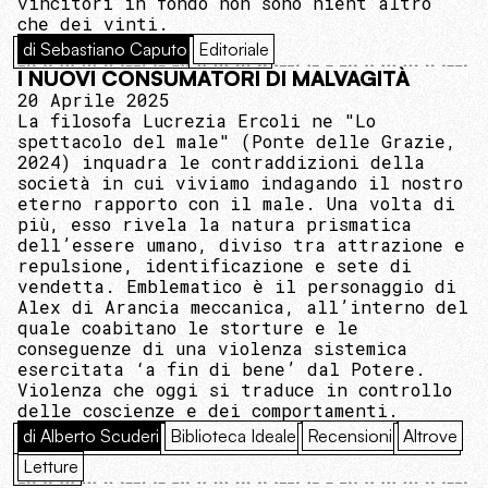
vincitori in fondo non sono nient’altro
che dei vinti.
di Sebastiano Caputo
Editoriale
I NUOVI CONSUMATORI DI MALVAGITÀ
20 Aprile 2025
La filosofa Lucrezia Ercoli ne "Lo
spettacolo del male" (Ponte delle Grazie,
2024) inquadra le contraddizioni della
società in cui viviamo indagando il nostro
eterno rapporto con il male. Una volta di
più, esso rivela la natura prismatica
dell’essere umano, diviso tra attrazione e
repulsione, identificazione e sete di
vendetta. Emblematico è il personaggio di
Alex di Arancia meccanica, all’interno del
quale coabitano le storture e le
conseguenze di una violenza sistemica
esercitata ‘a fin di bene’ dal Potere.
Violenza che oggi si traduce in controllo
delle coscienze e dei comportamenti.
di Alberto Scuderi
Biblioteca Ideale
Recensioni
Altrove
Letture