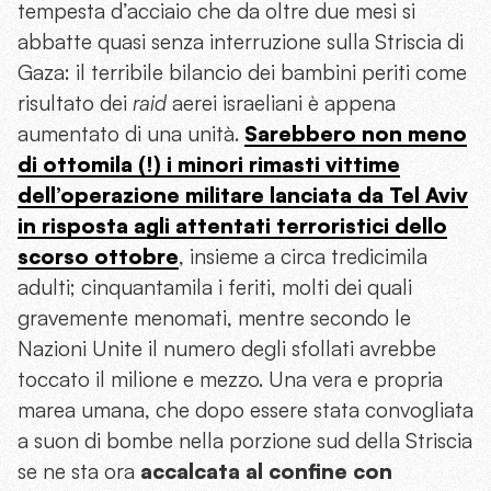
tempesta d’acciaio che da oltre due mesi si
abbatte quasi senza interruzione sulla Striscia di
Gaza: il terribile bilancio dei bambini periti come
risultato dei
raid
aerei israeliani è appena
aumentato di una unità.
Sarebbero non meno
di ottomila (!) i minori rimasti vittime
dell’operazione militare lanciata da Tel Aviv
in risposta agli attentati terroristici dello
scorso ottobre
, insieme a circa tredicimila
adulti; cinquantamila i feriti, molti dei quali
gravemente menomati, mentre secondo le
Nazioni Unite il numero degli sfollati avrebbe
toccato il milione e mezzo. Una vera e propria
marea umana, che dopo essere stata convogliata
a suon di bombe nella porzione sud della Striscia
se ne sta ora
accalcata al confine con