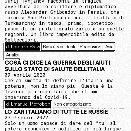
Jurij Tynjanov racconta la tragica
avventura dello scrittore e diplomatico
russo Alexander Griboedov in Persia, che
tornò a San Pietroburgo con il Trattato di
Turkmanchay in tasca, primo, ipotetico,
passo di un protettorato zarista su quelle
regioni. Un libro imperdibile edito da
Settecolori.
di Lorenzo Bravi
Biblioteca Ideale
Recensioni
Asia
Analisi
COSA CI DICE LA GUERRA DEGLI AIUTI
SULLO STATO DI SALUTE DELL'ITALIA
09 Aprile 2020
Che si smetta di definire l'Italia una
potenza, non lo siamo più. Questa è la
lezione più importante che stiamo
imparando dal Covid-19.
di Emanuel Pietrobon
Non categorizzato
LO ZAR ITALIANO DI TUTTE LE RUSSIE
27 Gennaio 2022
Solo un uomo capace di dare del “tu” al
potere economico e politico in più lingue