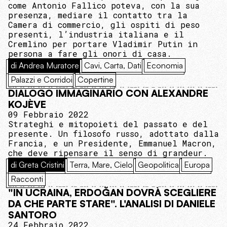
come Antonio Fallico poteva, con la sua
presenza, mediare il contatto tra la
Camera di commercio, gli ospiti di peso
presenti, l’industria italiana e il
Cremlino per portare Vladimir Putin in
persona a fare gli onori di casa.
di Andrea Muratore
Cavi, Carta, Dati
Economia
Palazzi e Corridoi
Copertine
DIALOGO IMMAGINARIO CON ALEXANDRE
KOJÈVE
09 Febbraio 2022
Strateghi e mitopoieti del passato e del
presente. Un filosofo russo, adottato dalla
Francia, e un Presidente, Emmanuel Macron,
che deve ripensare il senso di grandeur.
di Greta Cristini
Terra, Mare, Cielo
Geopolitica
Europa
Racconti
"IN UCRAINA, ERDOĞAN DOVRÀ SCEGLIERE
DA CHE PARTE STARE". L'ANALISI DI DANIELE
SANTORO
24 Febbraio 2022