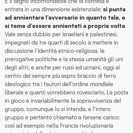
È il segno inconfondibile che la contesa è
entrata in una dimensione esistenziale:
si punta
ad annientare l’avversario in quanto tale, e
si teme d’essere annientati a propria volta
.
Vale senza dubbio per israeliani e palestinesi,
impegnati da tre quarti di secolo a mettere in
discussione l’identità etnico-religiosa, le
prerogative politiche e la stessa umanità gli uni
degli altri, e anche per russi ed ucraini, oggi al
centro del sempre più aspro braccio di ferro
ideologico tra i fautori dell’ordine mondiale
liberale e quanti vorrebbero rovesciarlo. La posta
in gioco è invariabilmente la sopravvivenza del
gruppo, comunque lo si intenda, e l’intero
gruppo è pertanto chiamato a farsene carico:
così ad esempio nella Francia rivoluzionaria