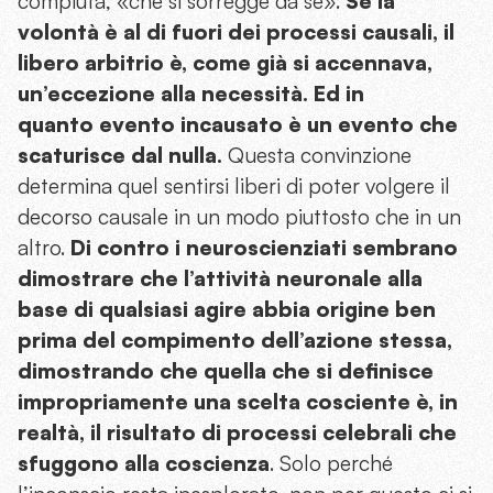
compiuta, «che si sorregge da sé».
Se la
volontà è al di fuori dei processi causali, il
libero arbitrio è, come già si accennava,
un’eccezione alla necessità. Ed in
quanto evento incausato è un evento che
scaturisce dal nulla.
Questa convinzione
determina quel sentirsi liberi di poter volgere il
decorso causale in un modo piuttosto che in un
altro.
Di contro i neuroscienziati sembrano
dimostrare che l’attività neuronale alla
base di qualsiasi agire abbia origine ben
prima del compimento dell’azione stessa,
dimostrando che quella che si definisce
impropriamente una scelta cosciente è, in
realtà, il risultato di processi celebrali che
sfuggono alla coscienza
. Solo perché