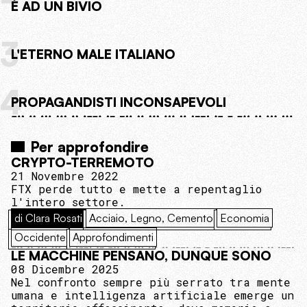
È AD UN BIVIO
3
L'ETERNO MALE ITALIANO
4
PROPAGANDISTI INCONSAPEVOLI
Per approfondire
CRYPTO-TERREMOTO
21 Novembre 2022
FTX perde tutto e mette a repentaglio
l'intero settore.
di Clara Rosati
Acciaio, Legno, Cemento
Economia
Occidente
Approfondimenti
LE MACCHINE PENSANO, DUNQUE SONO
08 Dicembre 2025
Nel confronto sempre più serrato tra mente
umana e intelligenza artificiale emerge un