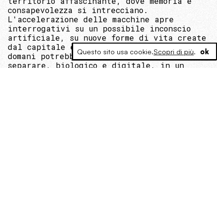
territorio affascinante, dove memoria e
consapevolezza si intrecciano.
L'accelerazione delle macchine apre
interrogativi su un possibile inconscio
artificiale, su nuove forme di vita create
dal capitale e sul fragile confine che
Questo sito usa cookie.
Scopri di più
.
ok
domani potrebbe unire, invece che
separare, biologico e digitale, in un
dialogo sorprendente nuovo.
di Francesco Teodori
Cavi, Carta, Dati
Tecnologia
Altrove
Visioni
I NUOVI MARTIRI DIGITALI
03 Gennaio 2023
L'arresto dell'informatico Alexey Pertsev
è l'emblema del dominio della ragione di
Stato sulla libertà individuale, all'epoca
dei crimini digitali.
di Clara Rosati
Cavi, Carta, Dati
Tecnologia
Occidente
Approfondimenti
L'ATTESA È INCOLMABILE: COME NON
APPROPRIARSI DEL TEMPO
16 Febbraio 2020