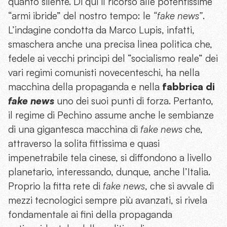
quanto silente. Di qui il ricorso alle potentissime
“armi ibride” del nostro tempo: le
“fake news”
.
L’indagine condotta da Marco Lupis, infatti,
smaschera anche una precisa linea politica che,
fedele ai vecchi principi del “socialismo reale” dei
vari regimi comunisti novecenteschi, ha nella
macchina della propaganda e nella
fabbrica di
fake news
uno dei suoi punti di forza. Pertanto,
il regime di Pechino assume anche le sembianze
di una gigantesca macchina di
fake news
che,
attraverso la solita fittissima e quasi
impenetrabile tela cinese, si diffondono a livello
planetario, interessando, dunque, anche l’Italia.
Proprio la fitta rete di
fake news
, che si avvale di
mezzi tecnologici sempre più avanzati, si rivela
fondamentale ai fini della propaganda