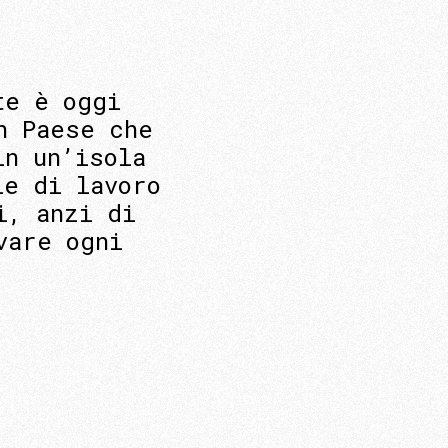
te è oggi
n Paese che
in un’isola
le di lavoro
i, anzi di
vare ogni