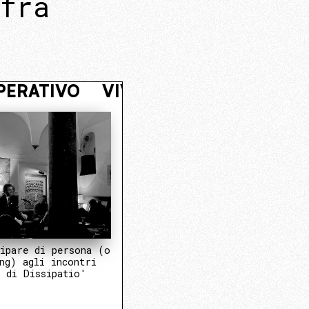
fra
L NUCLEO OPERATIVO
VIVI NASCOS
ipare di persona (o
ng) agli incontri
 di Dissipatio'