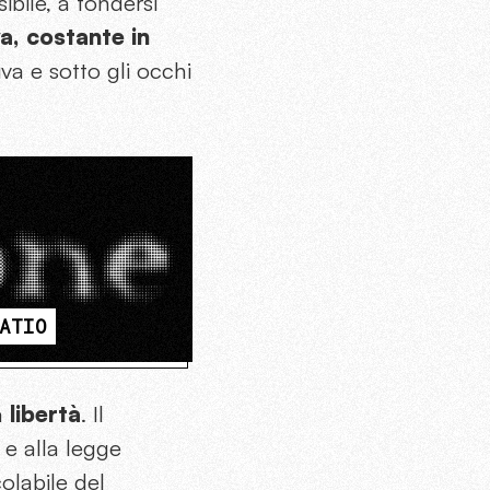
ibile, a fondersi
a, costante in
iva e sotto gli occhi
ATIO
la
libertà
. Il
 e alla legge
olabile del