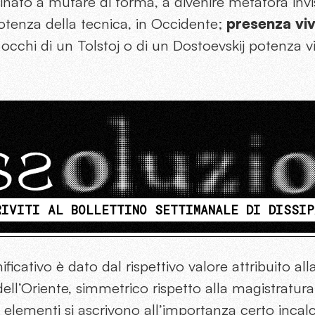
estinato a mutare di forma, a divenire metafora invis
otenza della tecnica, in Occidente;
presenza viv
i occhi di un Tolstoj o di un Dostoevskij potenza v
RIVITI AL BOLLETTINO SETTIMANALE DI DISSIP
ficativo è dato dal rispettivo valore attribuito al
dell’Oriente, simmetrico rispetto alla magistratura
 elementi si ascrivono all’importanza certo incalc