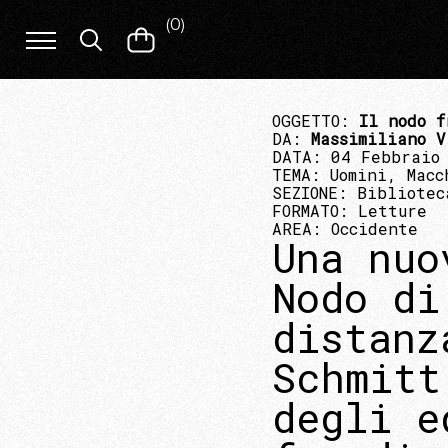
(
0
)
OGGETTO:
Il nodo f
DA:
Massimiliano V
DATA: 04 Febbraio
TEMA:
Uomini, Macc
SEZIONE:
Bibliotec
FORMATO:
Letture
AREA:
Occidente
Una nuo
Nodo di
distanz
Schmitt
degli e