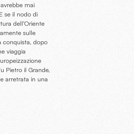
n avrebbe mai
E se il nodo di
rtura dell’Oriente
camente sulle
la conquista, dopo
he viaggia
 europeizzazione
 Pietro il Grande,
e arretrata in una