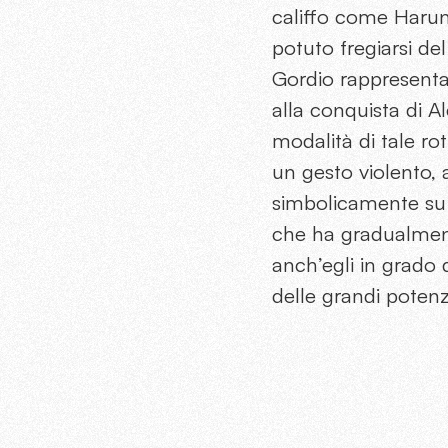
califfo come Harun
potuto fregiarsi del
Gordio rappresent
alla conquista di 
modalità di tale ro
un gesto violento, a
simbolicamente su b
che ha gradualment
anch’egli in grado
delle grandi poten