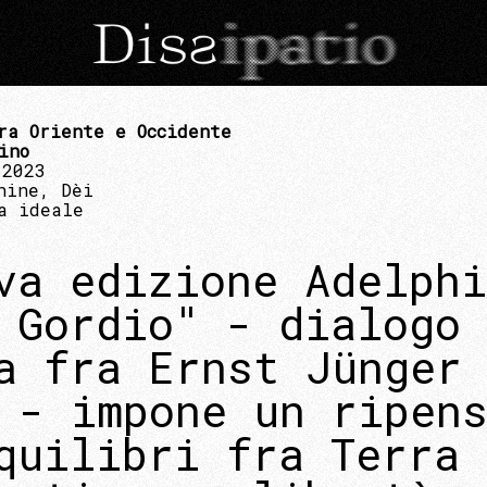
ra Oriente e Occidente
ino
 2023
hine, Dèi
a ideale
va edizione Adelphi
 Gordio" - dialogo 
a fra Ernst Jünger
 - impone un ripen
quilibri fra Terra 