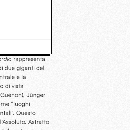
ordio
rappresenta
di due giganti del
trale è la
o di vista
to Guénon), Jünger
ome “luoghi
tali”. Questo
’Assoluto. Astratto