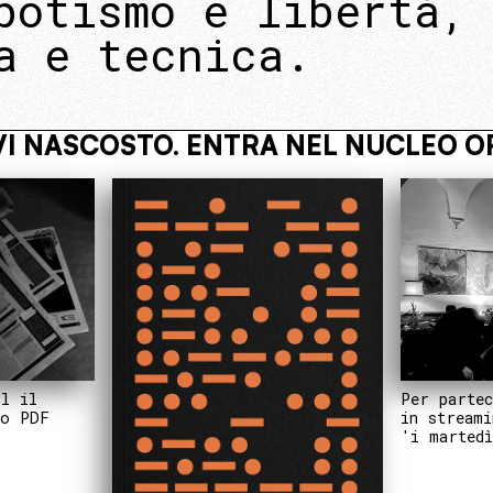
potismo e libertà, 
a e tecnica.
ATIVO
VIVI NASCOSTO. ENTRA NE
Per partec
il il
in streami
to PDF
'i martedì