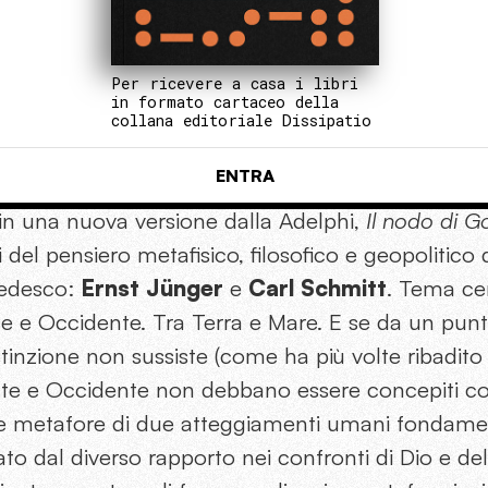
Per ricevere a casa i libri
in formato cartaceo della
collana editoriale Dissipatio
ENTRA
in una nuova versione dalla Adelphi,
Il nodo di G
i del pensiero metafisico, filosofico e geopolitico 
tedesco:
Ernst Jünger
e
Carl Schmitt
. Tema cen
nte e Occidente. Tra Terra e Mare. E se da un punt
istinzione non sussiste (come ha più volte ribadi
nte e Occidente non debbano essere concepiti c
e metafore di due atteggiamenti umani fondamen
o dal diverso rapporto nei confronti di Dio e dell