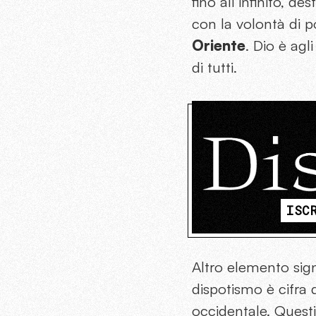
fino all’infinito, d
con la volontà di p
Oriente
. Dio è agl
di tutti.
ISC
Altro elemento signi
dispotismo è cifra 
occidentale. Questi