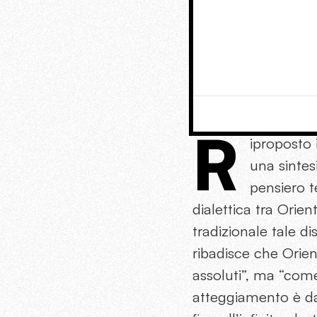
R
iproposto 
una sintes
pensiero 
dialettica tra Orie
tradizionale tale d
ribadisce che Orie
assoluti”, ma “com
atteggiamento è dat