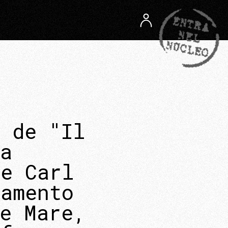
 de "Il
a
 e Carl
samento
e Mare,