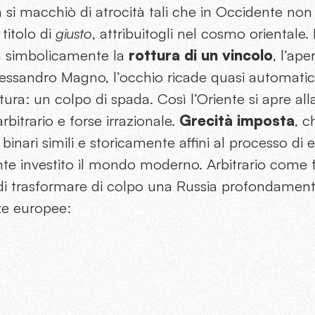
 si macchiò di atrocità tali che in Occidente no
 titolo di
giusto
, attribuitogli nel cosmo orientale. 
a simbolicamente la
rottura di un vincolo
, l’ape
Alessandro Magno, l’occhio ricade quasi automati
ttura: un colpo di spada. Così l’Oriente si apre al
rbitrario e forse irrazionale.
Grecità imposta
, c
inari simili e storicamente affini al processo di
e investito il mondo moderno. Arbitrario come fu
 di trasformare di colpo una Russia profondament
ze europee: