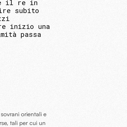
è il re in
ire subito
zzi
re inizio una
imità passa
sovrani orientali e
se, tali per cui un