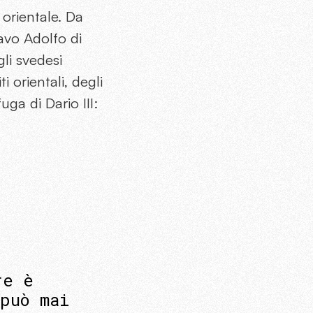
orientale. Da
avo Adolfo di
li svedesi
 orientali, degli
ga di Dario III:
re è
può mai