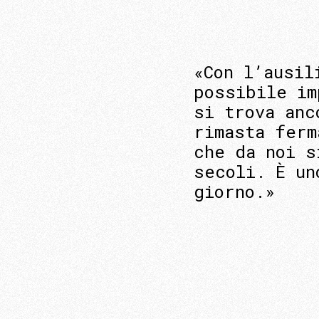
«Con l’ausil
possibile im
si trova anc
rimasta ferm
che da noi s
secoli. È un
giorno.»