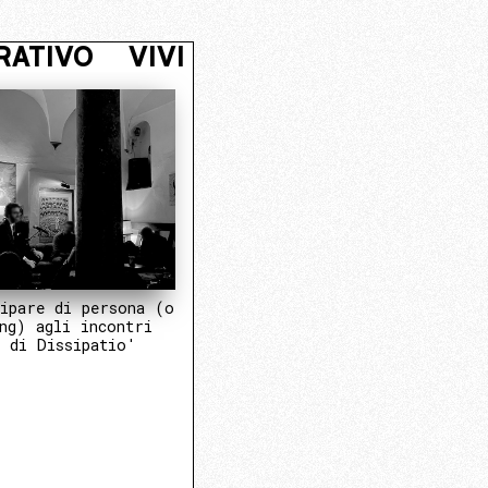
L NUCLEO OPERATIVO
VIVI NASCO
ipare di persona (o
ng) agli incontri
 di Dissipatio'