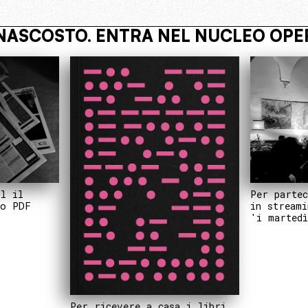
RATIVO
VIVI NASCOSTO. ENTRA NE
Per partec
il il
in streami
to PDF
'i martedì
Per ricevere a casa i libri