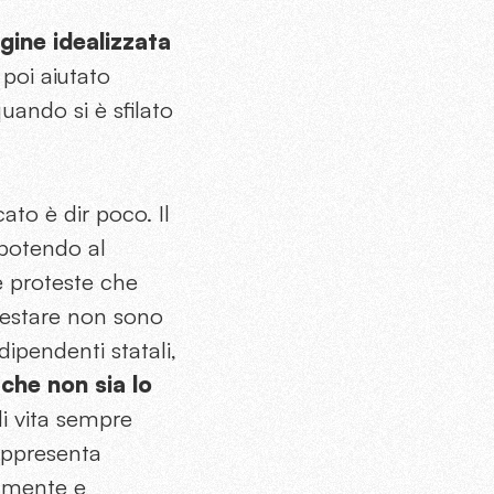
gine idealizzata
poi aiutato
quando si è sfilato
to è dir poco. Il
 potendo al
le proteste che
otestare non sono
 dipendenti statali,
che non sia lo
di vita sempre
appresenta
tamente e