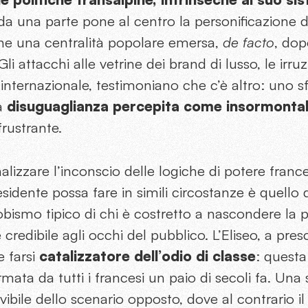
 da una parte pone al centro la personificazione 
one una centralità popolare emersa,
de facto
, dop
Gli attacchi alle vetrine dei brand di lusso, le irruz
o internazionale, testimoniano che c’è altro: uno s
na
disuguaglianza percepita come insormontab
frustrante.
alizzare l’inconscio delle logiche di potere france
sidente possa fare in simili circostanze è quello 
obismo tipico di chi è costretto a nascondere la 
e credibile agli occhi del pubblico. L’Eliseo, a pres
e farsi
catalizzatore dell’odio di classe
: questa
rmata da tutti i francesi un paio di secoli fa. Una
vibile dello scenario opposto, dove al contrario il