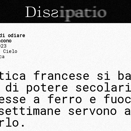
di odiare
cono
023
 Cielo
ca
tica francese si b
 di potere secolar
esse a ferro e fuo
settimane servono a
rlo.