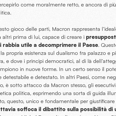
a percepirlo come moralmente retto, e ancora di p
itica.
to gioco delle parti, Macron rappresenta l’ideale
 altri prima di lui, capace di creare i
presuppost
di rabbia utile a decomprimere il Paese
. Quest
la propria esistenza sul dualismo fra palazzo e p
ra, e dove i principi democratici, al di là dell’att
compiono in nuove forme. In un certo senso il poter
etestabile e detestato. In altri Paesi, come negli S
, è sotto attacco da Macron stesso, gli esecutivi
etica politica, esprimendo una sorta di guida illu
, questo, unico e fondamentale per giustificare
tavia soffoca il dibattito sulla possibilità di