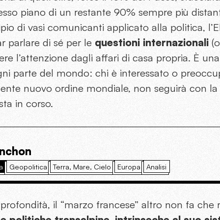
tesso piano di un restante 90% sempre più dista
io di vasi comunicanti applicato alla politica, l’
far parlare di sé per le
questioni internazionali
(o
iere l’attenzione dagli affari di casa propria. È un
ogni parte del mondo: chi è interessato o preoccup
scente nuovo ordine mondiale, non seguirà con 
sta in corso.
enchon
a
Geopolitica
Terra, Mare, Cielo
Europa
Analisi
rofondità, il “marzo francese” altro non fa che 
e politiche transalpine, intrinseche al suo si