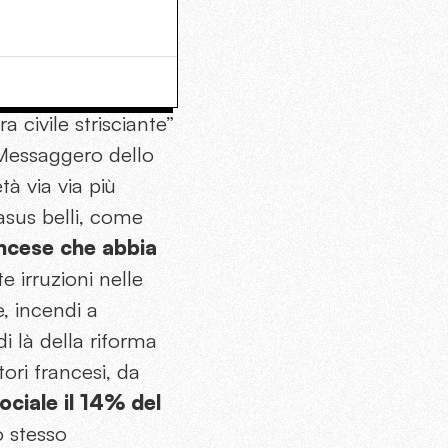
 civile strisciante”
l Messaggero dello
à via via più
casus belli, come
ancese che abbia
e irruzioni nelle
, incendi a
di là della riforma
tori francesi, da
ociale il 14% del
o stesso