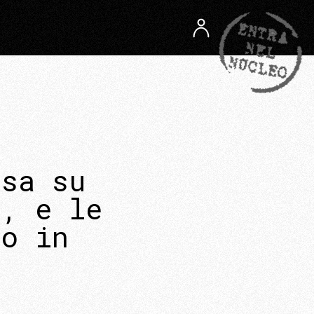
asa su
i, e le
co in