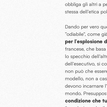
obbliga gli altri 
stessa dell’etica pol
Dando per vero ques
“odiabile”, come già
per l’esplosione 
francese, che basa 
lo specchio dell’alt
dell’esecutivo, si 
non può che essere d
modello, non a caso
devono incarnare l’
mondo. Presupposto
condizione che tut