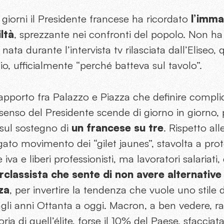
giorni il Presidente francese ha ricordato
l’imma
ltà
, sprezzante nei confronti del popolo. Non ha 
nata durante l’intervista tv rilasciata dall’Eliseo, 
cio, ufficialmente “perché batteva sul tavolo”.
porto fra Palazzo e Piazza che definire complica
senso del Presidente scende di giorno in giorno,
ul sostegno di
un francese su tre
. Rispetto al
egato movimento dei “gilet jaunes”, stavolta a pr
 iva e liberi professionisti, ma lavoratori salariati,
classista che sente di non avere alternative 
za
, per invertire la tendenza che vuole uno stile 
agli anni Ottanta a oggi. Macron, a ben vedere, r
ria di quell’élite, forse il 10% del Paese, sfaccia