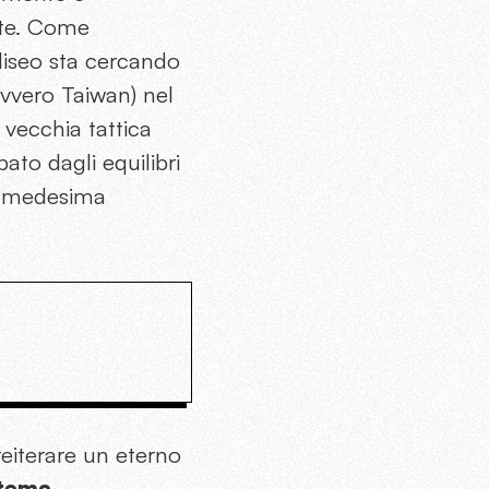
nte. Come
Eliseo sta cercando
vvero Taiwan) nel
a vecchia tattica
ato dagli equilibri
la medesima
reiterare un eterno
stema