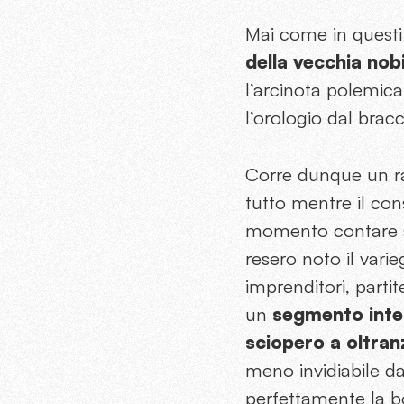
Mai come in questi 
della vecchia nobi
l’arcinota polemica 
l’orologio dal brac
Corre dunque un rap
tutto mentre il con
momento contare s
resero noto il vari
imprenditori, partite
un
segmento inter
sciopero a oltran
meno invidiabile d
perfettamente la bo