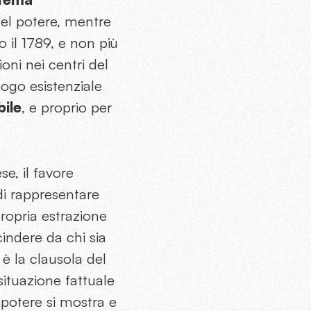
del potere, mentre
o il 1789, e non più
ioni nei centri del
fogo esistenziale
ile
, e proprio per
se, il favore
di rappresentare
propria estrazione
cindere da chi sia
 è la clausola del
 situazione fattuale
 potere si mostra e