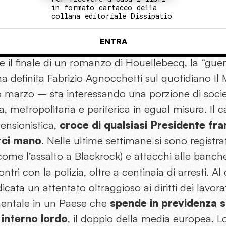
in formato cartaceo della
collana editoriale Dissipatio
ENTRA
 il finale di un romanzo di Houellebecq, la “guerra
ha definita Fabrizio Agnocchetti sul quotidiano I
 marzo – sta interessando una porzione di societ
ta, metropolitana e periferica in egual misura. Il 
pensionistica,
croce di qualsiasi Presidente fr
rci mano
. Nelle ultime settimane si sono registrat
(come l’assalto a Blackrock) e attacchi alle banche
ntri con la polizia, oltre a centinaia di arresti. Al 
dicata un attentato oltraggioso ai diritti dei lavora
mentale in un Paese che
spende in previdenza s
interno lordo
, il doppio della media europea. L