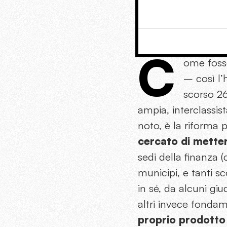
C
ome fosse
– così l’
scorso 26
ampia, interclassis
noto, è la riforma 
cercato di mette
sedi della finanza 
municipi, e tanti sco
in sé, da alcuni giu
altri invece fonda
proprio prodotto 