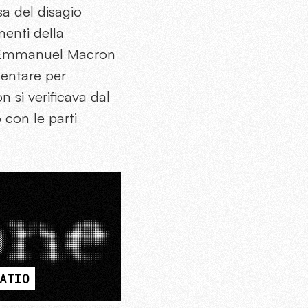
sa del disagio
enti della
io Emmanuel Macron
mentare per
 si verificava dal
 con le parti
ATIO