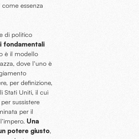
iù come essenza
 di politico
i fondamentali
o è il modello
iazza, dove l’uno è
eggiamento
e, per definizione,
tati Uniti, il cui
 per sussistere
minata per il
 l’impero.
Una
 un potere giusto
,