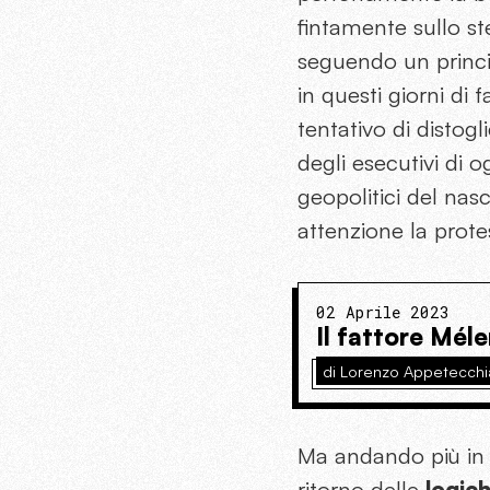
fintamente sullo s
seguendo un princip
in questi giorni di 
tentativo di distogl
degli esecutivi di 
geopolitici del na
attenzione la prote
02 Aprile 2023
Il fattore Mél
di Lorenzo Appetecchi
Ma andando più in p
ritorno delle
logich