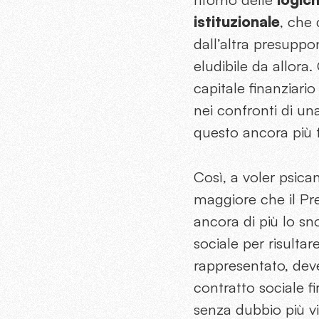
istituzionale
, che
dall’altra presupp
eludibile da allora. 
capitale finanziari
nei confronti di u
questo ancora più 
Così, a voler psican
maggiore che il Pre
ancora di più lo sn
sociale per risultar
rappresentato, dev
contratto sociale fi
senza dubbio più vi