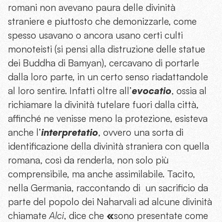
romani non avevano paura delle divinità
straniere e piuttosto che demonizzarle, come
spesso usavano o ancora usano certi culti
monoteisti (si pensi alla distruzione delle statue
dei Buddha di Bamyan), cercavano di portarle
dalla loro parte, in un certo senso riadattandole
al loro sentire. Infatti oltre all’
evocatio
, ossia al
richiamare la divinità tutelare fuori dalla città,
affinché ne venisse meno la protezione, esisteva
anche l’
interpretatio
, ovvero una sorta di
identificazione della divinità straniera con quella
romana, così da renderla, non solo più
comprensibile, ma anche assimilabile. Tacito,
nella Germania, raccontando di
un sacrificio da
parte del popolo dei Naharvali ad alcune divinità
chiamate
Alci
, dice che
«
sono presentate come