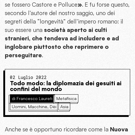
se fossero Castore e Polluce
»
. E fu forse questo,
secondo l’autore del nostro saggio, uno dei
segreti della “longevità” dell’impero romano: il
suo essere una
società aperto ai culti
stranieri, che tendeva ad includere e ad
inglobare piuttosto che reprimere o
perseguitare
.
02 Luglio 2022
Todo modo: la diplomazia dei gesuiti ai
confini del mondo
di Francesco Laureti
Metafisica
Uomini, Macchine, Dèi
Asia
Anche se è opportuno ricordare come la
Nuova