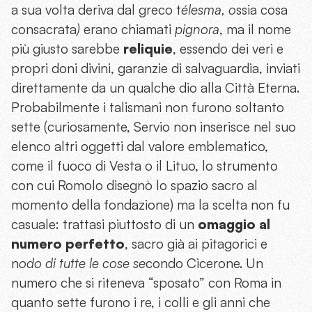
a sua volta deriva dal greco t
élesma, o
ssia cosa
consacrata
)
erano chiamati
pignora
, ma il nome
più giusto sarebbe
reliquie
, essendo dei veri e
propri doni divini, garanzie di salvaguardia, inviati
direttamente da un qualche dio alla Città Eterna.
Probabilmente i talismani non furono soltanto
sette (curiosamente, Servio non inserisce nel suo
elenco altri oggetti dal valore emblematico,
come il fuoco di Vesta o il Lituo, lo strumento
con cui Romolo disegnò lo spazio sacro al
momento della fondazione) ma la scelta non fu
casuale: trattasi piuttosto di un
omaggio al
numero perfetto
, sacro già ai pitagorici e
n
odo di tutte le cose se
condo Cicerone. Un
numero che si riteneva “sposato” con Roma in
quanto sette furono i re, i colli e gli anni che