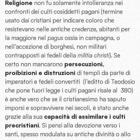
Religione
non fu solamente intolleranza nei
confronti dei culti cosiddetti pagani (termine
usato dai cristiani per indicare coloro che
resistevano nelle antiche credenze, abitanti per
la maggiore nel
pagus
ossia in campagna, o
nell’accezione di borghesi, non militari
contrapposti ai fedeli della
militia christi
). Se
certo non mancarono
persecuzioni,
proibizioni e distruzioni
di templi da parte di
imperatori e fedeli convertiti (l’editto di Teodosio
che pone fuori legge i culti pagani risale al 380)
è anche vero che se il cristianesimo ha saputo
imporsi e sopravvivere nei secoli, è stato anche
grazie alla sua
capacità di assimilare i culti
precristiani
. Si pensi alla devozione verso i
santi, spesso modulata su antiche divinità o allo