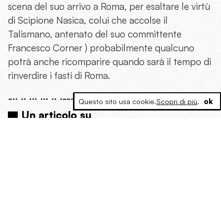
scena del suo arrivo a Roma, per esaltare le virtù
di Scipione Nasica, colui che accolse il
Talismano, antenato del suo committente
Francesco Corner ) probabilmente qualcuno
potrà anche ricomparire quando sarà il tempo di
rinverdire i fasti di Roma.
Questo sito usa cookie.
Scopri di più
.
ok
Un articolo su
#Antica Roma
#i sette talismani dell'impero
#mino gabriele
#Monoteismo
#Politeismo
#Religione
#reliquie
Sull'autore
Nadia Zampiero