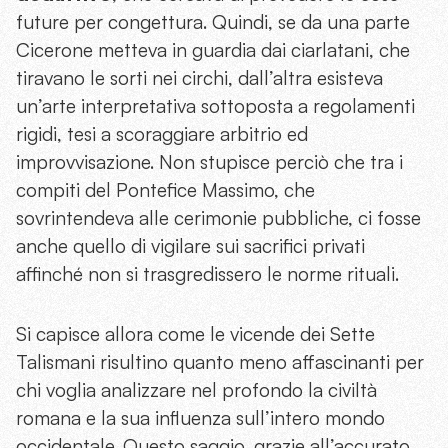
future per congettura. Quindi, se da una parte
Cicerone metteva in guardia dai ciarlatani, che
tiravano le sorti nei circhi, dall’altra esisteva
un’arte interpretativa sottoposta a regolamenti
rigidi, tesi a scoraggiare arbitrio ed
improvvisazione. Non stupisce perciò che tra i
compiti del Pontefice Massimo, che
sovrintendeva alle cerimonie pubbliche, ci fosse
anche quello di vigilare sui sacrifici privati
affinché non si trasgredissero le norme rituali.
Si capisce allora come le vicende dei Sette
Talismani risultino quanto meno affascinanti per
chi voglia analizzare nel profondo la civiltà
romana e la sua influenza sull’intero mondo
occidentale. Questo saggio, grazie all’accurato