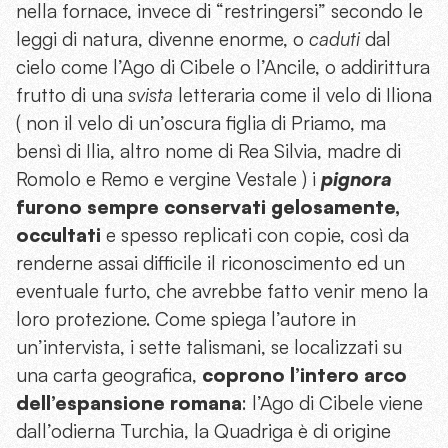
nella fornace, invece di “restringersi” secondo le
leggi di natura, divenne enorme, o
caduti
dal
cielo come l’Ago di Cibele o l’Ancile, o addirittura
frutto di una
svista
letteraria come il velo di Iliona
( non il velo di un’oscura figlia di Priamo, ma
bensì di Ilia, altro nome di Rea Silvia, madre di
Romolo e Remo e vergine Vestale ) i
pignora
furono sempre conservati gelosamente,
occultati
e spesso replicati con copie, così da
renderne assai difficile il riconoscimento ed un
eventuale furto, che avrebbe fatto venir meno la
loro protezione. Come spiega l’autore in
un’intervista, i sette talismani, se localizzati su
una carta geografica,
coprono l’intero arco
dell’espansione romana
: l’Ago di Cibele viene
dall’odierna Turchia, la Quadriga è di origine