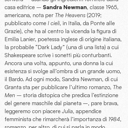
casa editrice –
Sandra Newman
, classe 1965,
americana, nota per
The Heavens
(2019;
pubblicato come
I cieli
, in Italia, da Ponte alle
Grazie), che ha al centro la vicenda la figura di
Emilia Lanier, poetessa inglese di origine italiana,
la probabile “Dark Lady” (una di una lista) a cui
Shakespeare scrive i sonetti più conturbanti.
Ancora una volta, appunto, una donna la cui
esistenza si svolge all’ombra di un grande uomo,
il Bardo. Ad ogni modo, Sandra Newman, di cui
Granta sta per pubblicare l’ultimo romanzo,
The
Men
– storia distopica che predica l’estinzione
del genere maschile dal pianeta –, pare brava,
leggeremo con piacere
Julia
, appendice
femminista che rimarcherà l’importanza di
1984
,
romanzo, per altro, di cui si parla in modo