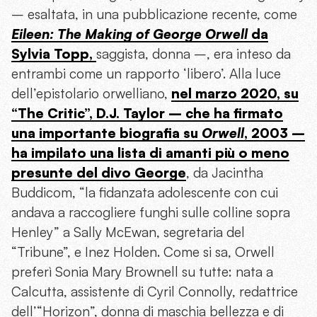
– esaltata, in una pubblicazione recente, come
Eileen: The Making of George Orwell
da
Sylvia Topp
,
saggista, donna –, era inteso da
entrambi come un rapporto ‘libero’. Alla luce
dell’epistolario orwelliano,
nel marzo 2020, su
“The Critic”, D.J. Taylor – che ha firmato
una importante biografia su
Orwell
, 2003 –
ha impilato una lista di amanti più o meno
presunte del divo George
, da Jacintha
Buddicom, “la fidanzata adolescente con cui
andava a raccogliere funghi sulle colline sopra
Henley” a Sally McEwan, segretaria del
“Tribune”, e Inez Holden. Come si sa, Orwell
preferì Sonia Mary Brownell su tutte: nata a
Calcutta, assistente di Cyril Connolly, redattrice
dell’“Horizon”, donna di maschia bellezza e di