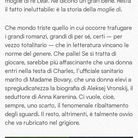
moglie di re Lear. Ne dicono un gran bene. Resta
il fatto ineluttabile: è la storia della
moglie di
.
Che mondo triste quello in cui occorre trafugare
i grandi romanzi, grandi di per sé, certi – per
vezzo totalitario – che in letteratura vincano le
norme del
genere
. Che palle! Se si tratta di
giocare, sarebbe più affascinante che una donna
entri nella testa di Charles, l’ufficiale sanitario
marito di Madame Bovary, che una donna elevi a
spregiudicatezza la biografia di Aleksej Vronskij, il
seduttore di Anna Karenina. Ci vuole, cioè,
sempre, uno
scarto
, il fenomenale ribaltamento
degli sguardi. Il resto, altrimenti, è talmente ovvio
che va rubricato nel grigiore.