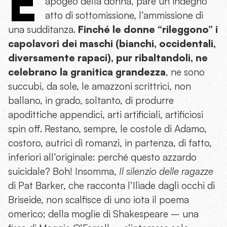
È
apogeo della donna, pare un indegno
atto di sottomissione, l’ammissione di
una sudditanza.
Finché le donne “rileggono” i
capolavori dei maschi (bianchi, occidentali,
diversamente rapaci), pur ribaltandoli, ne
celebrano la granitica grandezza
, ne sono
succubi, da sole, le amazzoni scrittrici, non
ballano, in grado, soltanto, di produrre
apodittiche appendici, arti artificiali, artificiosi
spin off. Restano, sempre, le costole di Adamo,
costoro, autrici di romanzi, in partenza, di fatto,
inferiori all’originale: perché questo azzardo
suicidale? Boh! Insomma,
Il silenzio delle ragazze
di Pat Barker, che racconta l’Iliade dagli occhi di
Briseide, non scalfisce di uno iota il poema
omerico; della moglie di Shakespeare – una