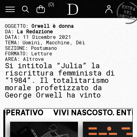
(
0
)
OGGETTO:
Orwell è donna
DA:
La Redazione
DATA: 11 Dicembre 2021
TEMA:
Uomini, Macchine, Dèi
SEZIONE:
Postumano
FORMATO:
Letture
AREA:
Altrove
Si intitola “Julia” la
riscrittura femminista di
“1984”. Il totalitarismo
morale profetizzato da
George Orwell ha vinto
L NUCLEO OPERATIVO
VIVI NASCO