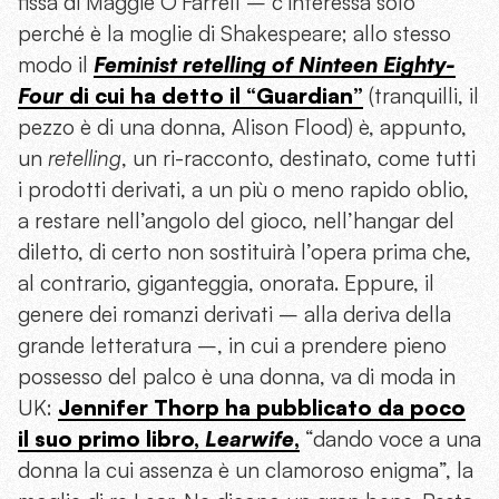
fissa di Maggie O’Farrell – c’interessa solo
perché è la moglie di Shakespeare; allo stesso
modo il
Feminist retelling of Ninteen Eighty-
Four
di cui ha detto il “Guardian”
(tranquilli, il
pezzo è di una donna, Alison Flood) è, appunto,
un
retelling
, un ri-racconto, destinato, come tutti
i prodotti derivati, a un più o meno rapido oblio,
a restare nell’angolo del gioco, nell’hangar del
diletto, di certo non sostituirà l’opera prima che,
al contrario, giganteggia, onorata. Eppure, il
genere dei romanzi derivati – alla deriva della
grande letteratura –, in cui a prendere pieno
possesso del palco è una donna, va di moda in
UK:
Jennifer Thorp ha pubblicato da poco
il suo primo libro,
Learwife
,
“dando voce a una
donna la cui assenza è un clamoroso enigma”, la