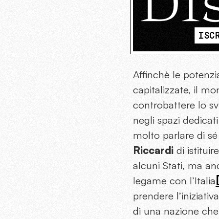
ISC
Affinchè le potenzi
capitalizzate, il m
controbattere lo sv
negli spazi dedicat
molto parlare di sé
Riccardi
di istitu
alcuni Stati, ma an
legame con l’Italia
prendere l’iniziat
di una nazione che