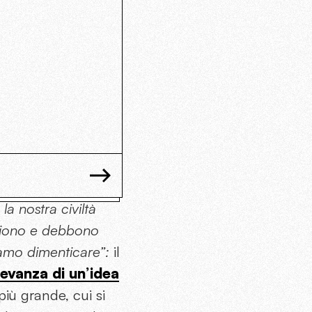
a nostra civiltà
ogliono e debbono
siamo dimenticare”:
il
levanza di un’idea
più grande, cui si