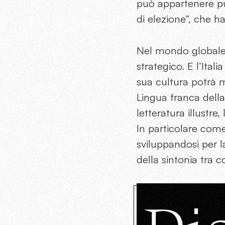
può appartenere pur
di elezione”, che h
Nel mondo global
strategico. E l’It
sua cultura potrà m
Lingua franca dell
letteratura illustre
In particolare com
sviluppandosi per la
della sintonia tra co