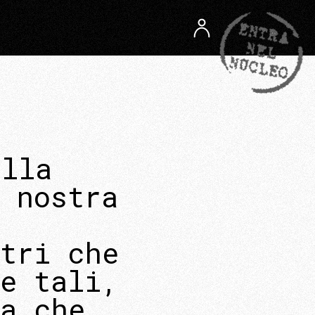
ella
 nostra
,
stri che
e tali,
ia che