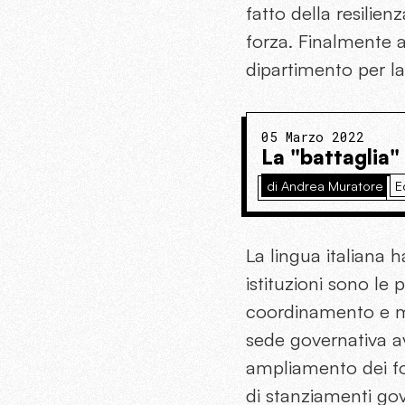
fatto della resilien
forza. Finalmente ar
dipartimento per la
05 Marzo 2022
La "battaglia"
di Andrea Muratore
E
La lingua italiana 
istituzioni sono le 
coordinamento e mo
sede governativa av
ampliamento dei fon
di stanziamenti gov