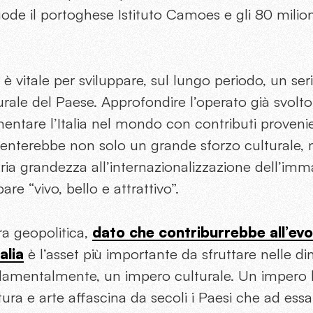
i gode il portoghese Istituto Camoes e gli 80 milio
 è vitale per sviluppare, sul lungo periodo, un ser
urale del Paese. Approfondire l’operato già svolto
mentare l’Italia nel mondo con contributi provenienti
resenterebbe non solo un grande sforzo culturale
ria grandezza all’internazionalizzazione dell’im
e “vivo, bello e attrattivo”.
ra geopolitica,
dato che contriburrebbe all’evo
alia
è l’asset più importante da sfruttare nelle d
amentalmente, un impero culturale. Un impero 
ltura e arte affascina da secoli i Paesi che ad es