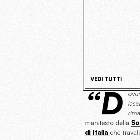
VEDI TUTTI
“D
ovun
lasc
rima
manifesto della
So
di Italia
che travali