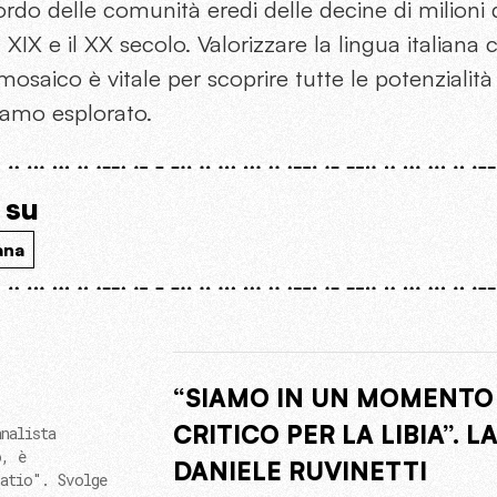
rdo delle comunità eredi delle decine di milioni 
il XIX e il XX secolo. Valorizzare la lingua italia
mosaico è vitale per scoprire tutte le potenzialità
iamo esplorato.
 su
ana
“SIAMO IN UN MOMENTO
CRITICO PER LA LIBIA”. L
nalista
o, è
DANIELE RUVINETTI
patio". Svolge