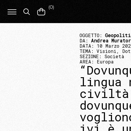
(
0
)
OGGETTO:
Geopoliti
DA:
Andrea Murato
DATA: 10 Marzo 20
TEMA:
Visioni, Dot
SEZIONE:
Società
AREA:
Europa
“Dovunq
lingua 
civiltà
dovunqu
voglion
ivi è u