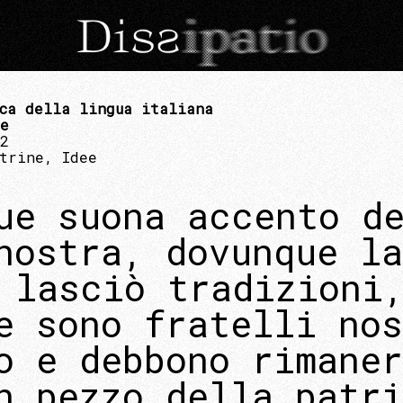
ca della lingua italiana
re
22
trine, Idee
ue suona accento d
nostra, dovunque la
 lasciò tradizioni
e sono fratelli no
o e debbono rimaner
n pezzo della patr