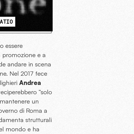
ATIO
no essere
iva promozione e a
ede andare in scena
one. Nel 2017 fece
lighieri
Andrea
rteciperebbero “solo
a mantenere un
 governo di Roma a
damenta strutturali
del mondo e ha