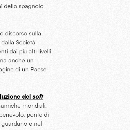
ni dello spagnolo
io discorso sulla
 dalla Società
 dai più alti livelli
, ma anche un
magine di un Paese
luzione del
soft
inamiche mondiali.
benevolo, ponte di
sa guardano e nel