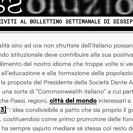
RIVITI AL BOLLETTINO SETTIMANALE DI DISSIP
alità sino ad ora non sfruttate dell’italiano possa
ondo istituzionale deve contribuire alla sua posit
ilimento del nostro idioma che troppe volte si v
i all’educazione e alla formazione della popolazi
 la proposta del Presidente della Società Dante A
ire una sorta di “Commonwealth italiano” a cui pa
che Paesi, regioni,
città del mondo
interessati 
[3]
”: idea condivisibile a patto che sia proprio il
iva, costituendosi come primo promotore delle fon
 ha sempre saputo mediare sé stessa col resto 