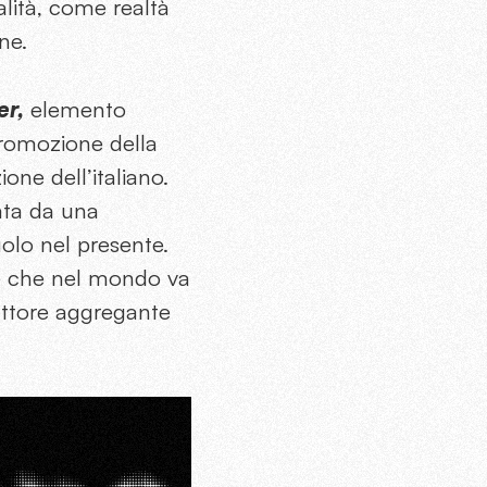
lità, come realtà
ne.
er,
elemento
promozione della
one dell’italiano.
ata da una
ruolo nel presente.
se che nel mondo va
fattore aggregante