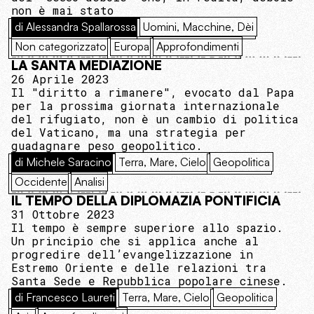
non è mai stato
di Alessandra Spallarossa
Uomini, Macchine, Dèi
Non categorizzato
Europa
Approfondimenti
LA SANTA MEDIAZIONE
26 Aprile 2023
Il "diritto a rimanere", evocato dal Papa
per la prossima giornata internazionale
del rifugiato, non è un cambio di politica
del Vaticano, ma una strategia per
guadagnare peso geopolitico.
di Michele Saracino
Terra, Mare, Cielo
Geopolitica
Occidente
Analisi
IL TEMPO DELLA DIPLOMAZIA PONTIFICIA
31 Ottobre 2023
Il tempo è sempre superiore allo spazio.
Un principio che si applica anche al
progredire dell’evangelizzazione in
Estremo Oriente e delle relazioni tra
Santa Sede e Repubblica popolare cinese.
di Francesco Laureti
Terra, Mare, Cielo
Geopolitica