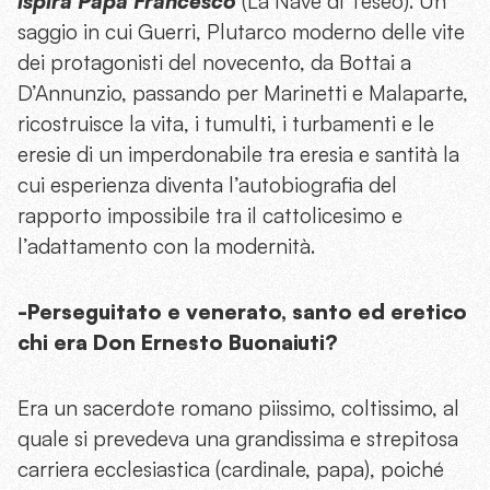
ispira Papa Francesco
(La Nave di Teseo). Un
saggio in cui Guerri, Plutarco moderno delle vite
dei protagonisti del novecento, da Bottai a
D’Annunzio, passando per Marinetti e Malaparte,
ricostruisce la vita, i tumulti, i turbamenti e le
eresie di un imperdonabile tra eresia e santità la
cui esperienza diventa l’autobiografia del
rapporto impossibile tra il cattolicesimo e
l’adattamento con la modernità.
-Perseguitato e venerato, santo ed eretico
chi era Don Ernesto Buonaiuti?
Era un sacerdote romano piissimo, coltissimo, al
quale si prevedeva una grandissima e strepitosa
carriera ecclesiastica (cardinale, papa), poiché