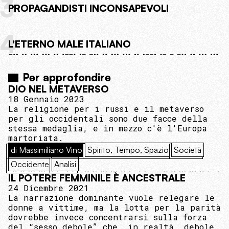
3
PROPAGANDISTI INCONSAPEVOLI
4
L'ETERNO MALE ITALIANO
Per approfondire
DIO NEL METAVERSO
18 Gennaio 2023
La religione per i russi e il metaverso
per gli occidentali sono due facce della
stessa medaglia, e in mezzo c'è l'Europa
martoriata.
di Massimiliano Vino
Spirito, Tempo, Spazio
Società
Occidente
Analisi
IL POTERE FEMMINILE È ANCESTRALE
24 Dicembre 2021
La narrazione dominante vuole relegare le
donne a vittime, ma la lotta per la parità
dovrebbe invece concentrarsi sulla forza
del “sesso debole” che, in realtà, debole