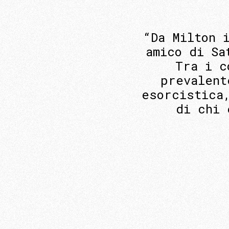
“Da Milton 
amico di Sa
Tra i c
prevalent
esorcistica
di chi 