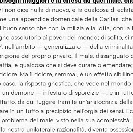
 bisogni maggiori è la difesa da quel male, ch
 non dice nulla di nuovo, e fa qualcosa di eclatan
me una appendice domenicale della Caritas, che 
l buon senso che con la milizia e la lotta, con la 
gno assolutorio ai poveri del mondo; di solito, si 
’, nell’ambito – generalizzato – della criminali
rigione del proprio privato. Il male, dissanguato d
alattia, è qualcosa che si deve curare o emendar
dolore. Ma il dolore, semmai, è un effetto sibillin
 caso, la risposta gnostica, che vede nel mondo 
 di un demone – infestato di sporcizie –, e in tutt
raffatto, da cui fuggire tramite un’aristocrazia del
tare in un tuffo a precipizio nell’orgia dei sensi. 
Il problema del male, visto nella sua complessità, 
lla nostra unilaterale razionalità, diventa ossessi