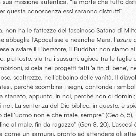
 sua missione autentica, “la morte che tutto dist
r questa conoscenza essi saranno distrutti”.
ia, non ha le fattezze del fascinoso Satana di Milt
e abbaglia l’Apocalisse e neanche Mara, l’
asura
tese a sviare il Liberatore, il Buddha: non siamo alt
, piuttosto, sta tra i sussurri, agisce tra le faglie 
bizioni, si cela nei progetti fatti ‘a fin di bene’, 
ose, scaltrezze, nell’abbaino delle vanità. Il diavo
intesi, perché scombina i segni, confonde i simboli
a stanato, appunto, in noi, perché non ci domini;
noi. La sentenza del Dio biblico, in questo, è spie
to dell’uomo non è che male, sempre” (
Gen
6, 5),
ne al male, fin da ragazzo” (
Gen
8, 20). L’ascesi è
ma come un samurai, pronto ad attendersi gli atta