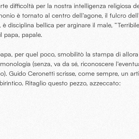
orte difficoltà per la nostra intelligenza religiosa 
monio è tornato al centro dell’agone, il fulcro del
, è disciplina bellica per arginare il male, “Terribil
il papa, papale.
apa, per quel poco, smobilitò la stampa di allora:
emonologia (senza, va da sé, riconoscere l’eventu
. Guido Ceronetti scrisse, come sempre, un art
abirintico. Ritaglio questo pezzo, azzeccato: