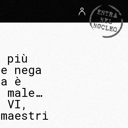
e più
he nega
Ma è
l male…
o VI,
 maestri