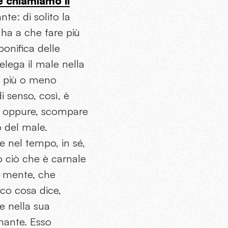
e chiamiamo il
te: di solito la
ha a che fare più
bonifica delle
relega il male nella
tà più o meno
i senso, così, è
e; oppure, scompare
o del male.
e nel tempo, in sé,
o ciò che è carnale
la mente, che
Ecco cosa dice,
e nella sua
onante. Esso