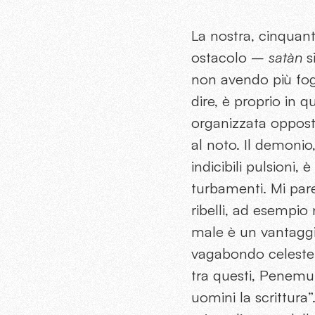
La nostra, cinquant
ostacolo –
satàn
si
non avendo più foga
dire, è proprio in q
organizzata opposta
al noto. Il demonio
indicibili pulsioni, 
turbamenti. Mi pare
ribelli, ad esempio n
male è un vantaggio 
vagabondo celeste 
tra questi, Penemu “
uomini la scrittura”