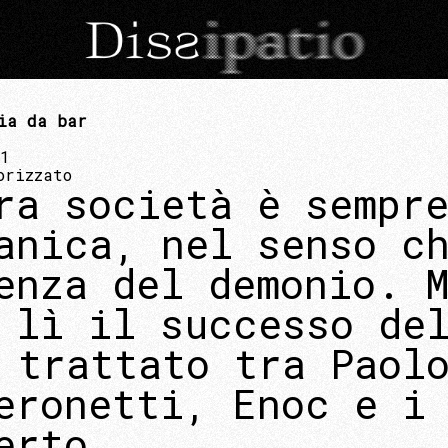
ia da bar
21
orizzato
ra società è sempr
anica, nel senso c
enza del demonio. 
 lì il successo de
 trattato tra Paol
eronetti, Enoc e i
erto