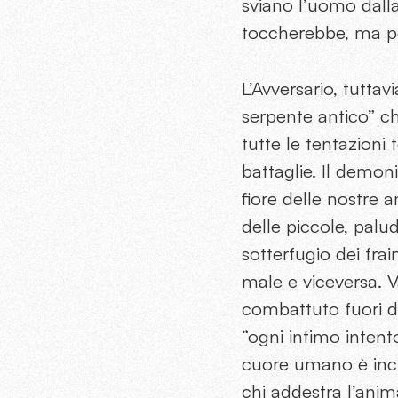
sviano l’uomo dalla
toccherebbe, ma pe
L’Avversario, tuttav
serpente antico” ch
tutte le tentazioni 
battaglie. Il demonio
fiore delle nostre am
delle piccole, palud
sotterfugio dei fra
male e viceversa. V
combattuto fuori di 
“ogni intimo inten
cuore umano è incli
chi addestra l’ani