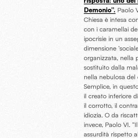
risposta: uno dei
Demonio”.
Paolo VI
Chiesa è intesa co
con i caramellai de
ipocrisie in un asse
dimensione ‘sociale
organizzata, nella p
sostituito dalla m
nella nebulosa del 
Semplice, in questo
il creato inferiore
il corrotto, il cont
idiozia. O da riscat
invece, Paolo VI. “
assurdità rispetto a