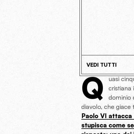
VEDI TUTTI
Q
uasi cinq
cristiana
dominio d
diavolo, che giace t
Paolo VI attacca 
stupisca come sem