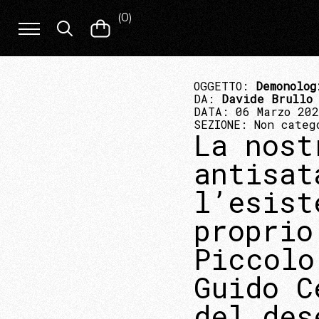
(
0
)
OGGETTO:
Demonolog
DA:
Davide Brullo
DATA: 06 Marzo 20
SEZIONE:
Non categ
La nost
antisat
l’esist
proprio
Piccolo
Guido C
del des