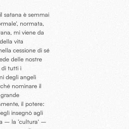
, il satana è semmai
normale’, normata,
tana, mi viene da
della vita
nella cessione di sé
rede delle nostre
i tutti i
i degli angeli
perché nominare il
l grande
mente, il potere:
egli insegnò agli
ra – la ‘cultura’ –