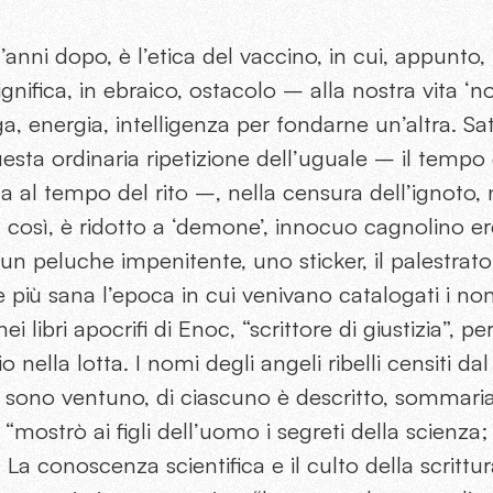
’anni dopo, è l’etica del vaccino, in cui, appunto
gnifica, in ebraico, ostacolo – alla nostra vita ‘
, energia, intelligenza per fondarne un’altra. Sa
uesta ordinaria ripetizione dell’uguale – il tempo 
 al tempo del rito –, nella censura dell’ignoto, 
, così, è ridotto a ‘demone’, innocuo cagnolino e
è un peluche impenitente, uno sticker, il palestrato d
 più sana l’epoca in cui venivano catalogati i nom
ei libri apocrifi di Enoc, “scrittore di giustizia”, 
nella lotta. I nomi degli angeli ribelli censiti da
sono ventuno, di ciascuno è descritto, sommaria
mostrò ai figli dell’uomo i segreti della scienza; 
. La conoscenza scientifica e il culto della scrittu