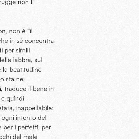
rugge non li
on, non è “il
che in sé concentra
i per simili
delle labbra, sul
nella beatitudine
lo sta nel
, traduce il bene in
 e quindi
tata, inappellabile:
 “ogni intento del
 per i perfetti, per
cchi del male