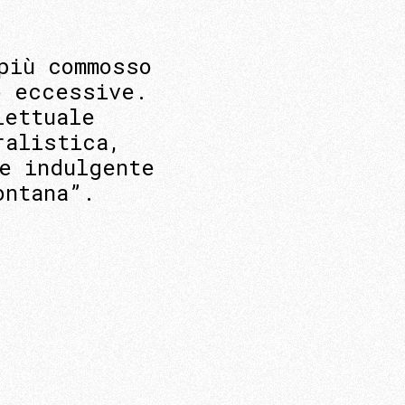
più commosso
o eccessive.
lettuale
ralistica,
e indulgente
ontana”.