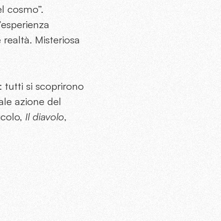
del cosmo”.
l’esperienza
e realtà. Misteriosa
 tutti si scoprirono
ale azione del
icolo,
Il diavolo
,