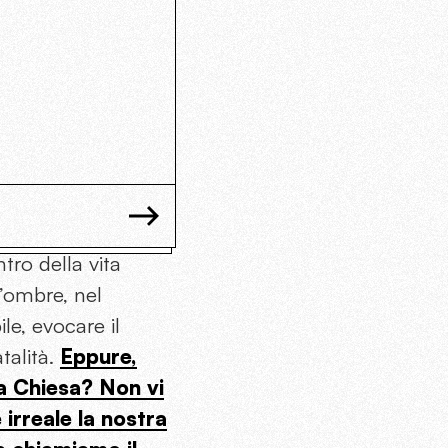
tro della vita
d’ombre, nel
le, evocare il
talità.
Eppure,
la Chiesa? Non vi
irreale la nostra