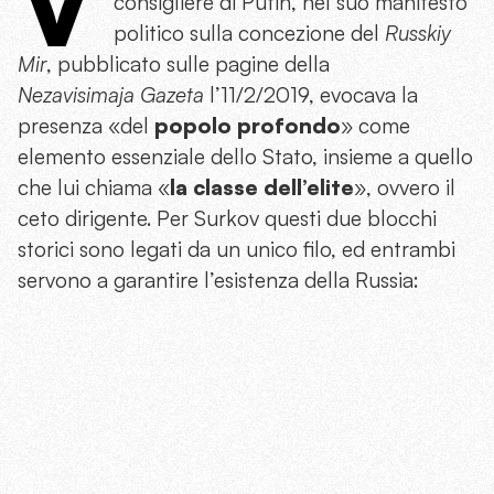
V
consigliere di Putin, nel suo manifesto
politico sulla concezione del
Russkiy
Mir
, pubblicato sulle pagine della
Nezavisimaja Gazeta
l’11/2/2019, evocava la
presenza «del
popolo profondo
» come
elemento essenziale dello Stato, insieme a quello
che lui chiama «
la classe dell’elite
», ovvero il
ceto dirigente. Per Surkov questi due blocchi
storici sono legati da un unico filo, ed entrambi
servono a garantire l’esistenza della Russia: