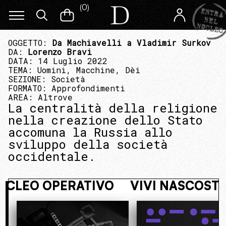
(
0
)
OGGETTO:
Da Machiavelli a Vladimir Surkov
DA:
Lorenzo Bravi
DATA: 14 Luglio 2022
TEMA:
Uomini, Macchine, Dèi
SEZIONE:
Società
FORMATO:
Approfondimenti
AREA:
Altrove
La centralità della religione
nella creazione dello Stato
accomuna la Russia allo
sviluppo della società
occidentale.
NTRA NEL NUCLEO OPERATIVO
VIVI