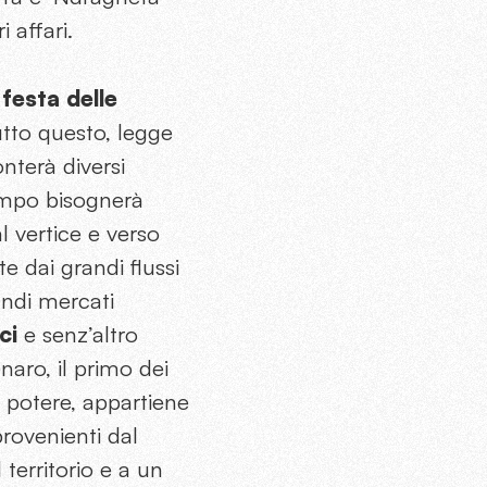
 affari.
a festa delle
tutto questo, legge
nterà diversi
tempo bisognerà
l vertice e verso
e dai grandi flussi
andi mercati
ci
e senz’altro
naro, il primo dei
o potere, appartiene
rovenienti dal
territorio e a un