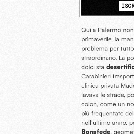
ISC
Qui a Palermo non 
primaverile, la man
problema per tutto 
straordinario. La 
dolci sta
desertif
Carabinieri traspor
clinica privata Ma
lavava le strade, p
colon, come un nor
più frequentate del
nell’ultimo anno, 
Bonafede
, geometr