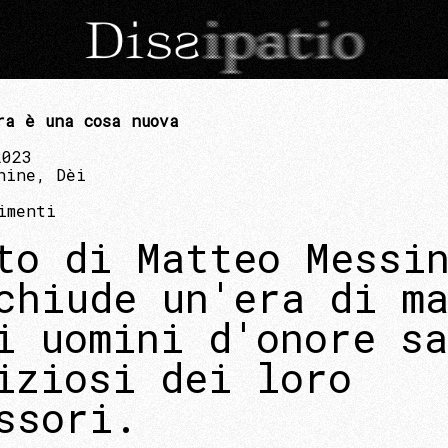
ra è una cosa nuova
2023
hine, Dèi
imenti
to di Matteo Messi
chiude un'era di m
i uomini d'onore sa
iziosi dei loro
ssori.