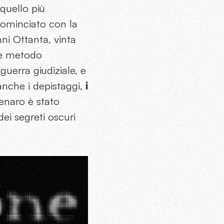
quello più
ncominciato con la
ni Ottanta, vinta
 metodo
uerra giudiziale, e
 anche i depistaggi,
i
Denaro è stato
ei segreti oscuri