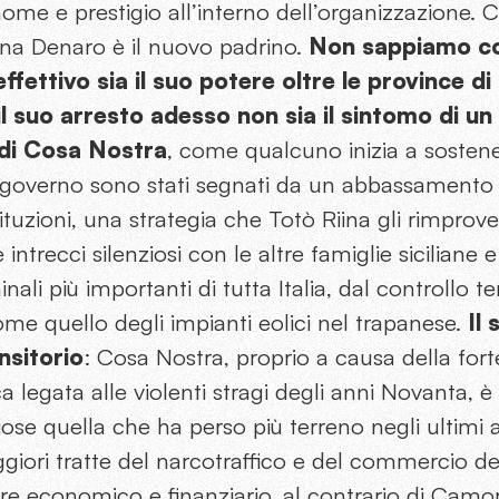
e e prestigio all’interno dell’organizzazione. C
ina Denaro è il nuovo padrino.
Non sappiamo co
ffettivo sia il suo potere oltre le province d
il suo arresto adesso non sia il sintomo di un
 di Cosa Nostra
, come qualcuno inizia a sostener
o governo sono stati segnati da un abbassamento 
ituzioni, una strategia che Totò Riina gli rimprove
 intrecci silenziosi con le altre famiglie siciliane 
ali più importanti di tutta Italia, dal controllo ter
come quello degli impianti eolici nel trapanese.
Il
nsitorio
: Cosa Nostra, proprio a causa della for
a legata alle violenti stragi degli anni Novanta, è 
ose quella che ha perso più terreno negli ultimi a
giori tratte del narcotraffico e del commercio de
re economico e finanziario, al contrario di Camo