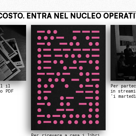
VO
VIVI NASCOSTO. ENTRA NEL NU
Per partec
il il
in streami
to PDF
'i martedì
Per ricevere a casa i libri