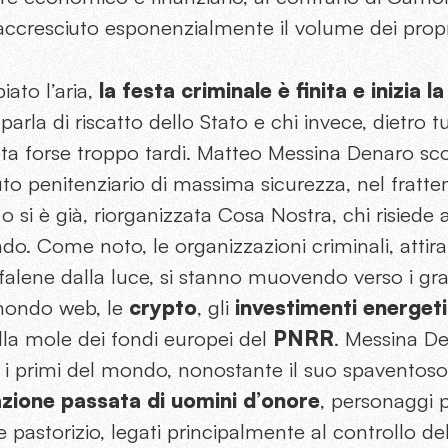
ccresciuto esponenzialmente il volume dei propri
ato l’aria,
la festa criminale è finita e inizia l
 parla di riscatto dello Stato e chi invece, dietro 
ta forse troppo tardi. Matteo Messina Denaro sco
ituto penitenziario di massima sicurezza, nel frat
o si è già, riorganizzata Cosa Nostra, chi risiede a
o. Come noto, le organizzazioni criminali, attirat
falene dalla luce, si stanno muovendo verso i gr
l mondo web, le
crypto
, gli
investimenti energeti
lla mole dei fondi europei del
PNRR
. Messina De
 tra i primi del mondo, nonostante il suo spaventos
zione passata di uomini d’onore
, personaggi p
astorizio, legati principalmente al controllo del 