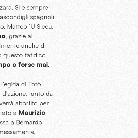
ara. Si è sempre
 nascondigli spagnoli
o, Matteo ‘U Siccu,
no
, grazie al
bilmente anche di
o questo fatidico
empo o forse mai
.
 l’egida di Totò
d’azione, tanto da
errà abortito per
ntato a
Maurizio
passa a Bernardo
ommessamente,