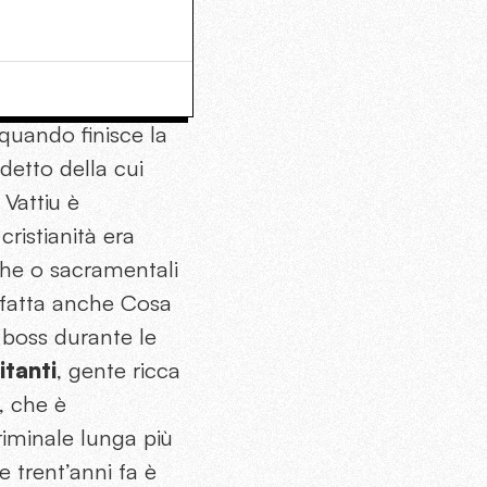
quando finisce la
 detto della cui
 Vattiu è
ristianità era
che o sacramentali
 è fatta anche Cosa
i boss durante le
itanti
, gente ricca
, che è
criminale lunga più
e trent’anni fa è