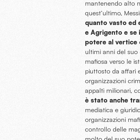
mantenendo alto nom
quest’ultimo, Mess
quanto vasto ed e
e Agrigento e se 
potere al vertice
ultimi anni del su
mafiosa verso le ist
piuttosto da affari e
organizzazioni crimin
appalti milionari, 
è stato anche tra
mediatica e giuridic
organizzazioni mafi
controllo delle mag
molto del suo pote