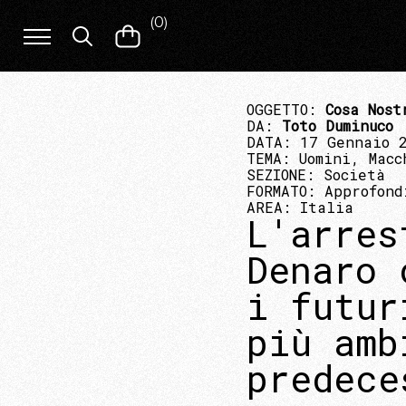
(
0
)
OGGETTO:
Cosa Nost
DA:
Toto Duminuco
DATA: 17 Gennaio 
TEMA:
Uomini, Macc
SEZIONE:
Società
FORMATO:
Approfond
AREA:
Italia
L'arres
Denaro 
i futur
più amb
predece