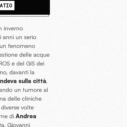
ATIO
n inverno
i anni un serio
, un fenomeno
estione delle acque
 ROS e del GIS dei
no, davanti la
ndeva sulla città
,
urando un tumore al
a delle cliniche
 diverse volte
ome di
Andrea
sta, Giovanni