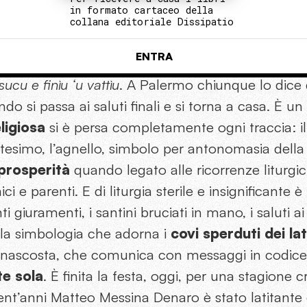
in formato cartaceo della
collana editoriale Dissipatio
ENTRA
ucu e finìu ‘u vattìu
. A Palermo chiunque lo dice 
do si passa ai saluti finali e si torna a casa. È un
eligiosa
si è persa completamente ogni traccia: il
tesimo, l’agnello, simbolo per antonomasia della c
prosperità
quando legato alle ricorrenze liturgi
i e parenti. E di liturgia sterile e insignificante
ti giuramenti, i santini bruciati in mano, i saluti a
 la simbologia che adorna i
covi sperduti dei lat
 nascosta, che comunica con messaggi in codice
e sola
. È finita la festa, oggi, per una stagione 
trent’anni Matteo Messina Denaro è stato latitante 