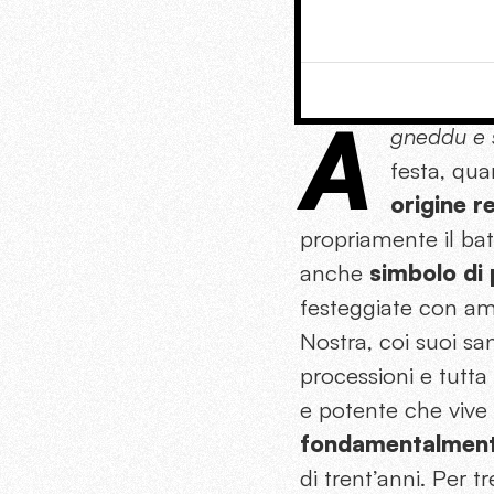
A
gneddu e s
festa, quan
origine r
propriamente il bat
anche
simbolo di 
festeggiate con amic
Nostra, coi suoi san
processioni e tutta
e potente che vive
fondamentalment
di trent’anni. Per 