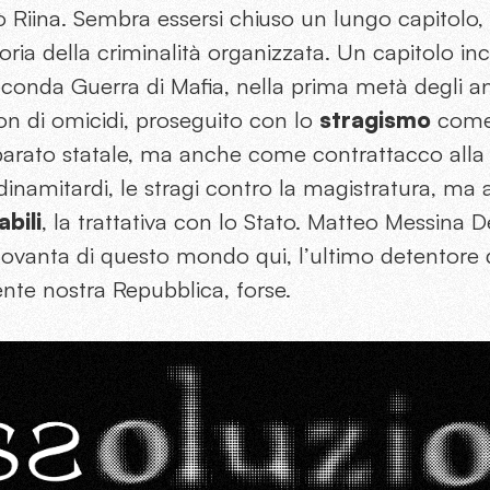
ò Riina. Sembra essersi chiuso un lungo capitolo, 
toria della criminalità organizzata. Un capitolo i
conda Guerra di Mafia, nella prima metà degli an
on di omicidi, proseguito con lo
stragismo
come
arato statale, ma anche come contrattacco alla g
i dinamitardi, le stragi contro la magistratura, ma
bili
, la trattativa con lo Stato. Matteo Messina 
ovanta di questo mondo qui, l’ultimo detentore d
cente nostra Repubblica, forse.