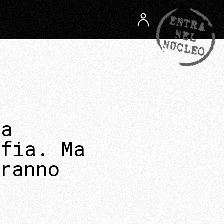
na
afia. Ma
ranno