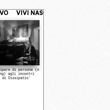
CLEO OPERATIVO
VIVI NASCOSTO.
ipare di persona (o
ng) agli incontri
 di Dissipatio'