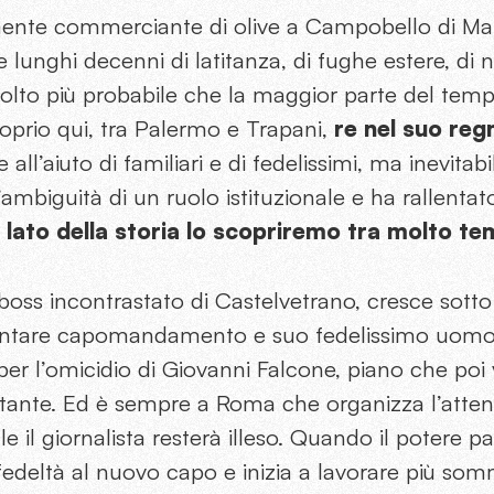
ente commerciante di olive a Campobello di Maz
re lunghi decenni di latitanza, di fughe estere, di
olto più probabile che la maggior parte del temp
oprio qui, tra Palermo e Trapani,
re nel suo reg
all’aiuto di familiari e di fedelissimi, ma inevita
’ambiguità di un ruolo istituzionale e ha rallentat
lato della storia lo scopriremo tra molto t
, boss incontrastato di Castelvetrano, cresce sotto
ventare capomandamento e suo fedelissimo uomo 
r l’omicidio di Giovanni Falcone, piano che poi v
atante. Ed è sempre a Roma che organizza l’atte
le il giornalista resterà illeso. Quando il potere 
fedeltà al nuovo capo e inizia a lavorare più s