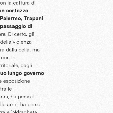
on la cattura di
n certezza
i Palermo, Trapani
 passaggio di
e. Di certo, gli
della violenza
ra dalla cella, ma
e con le
ritoriale, dagli
 suo lungo governo
te esposizione
tra le
nni, ha perso il
lle armi, ha perso
rra e ‘Ndragheta