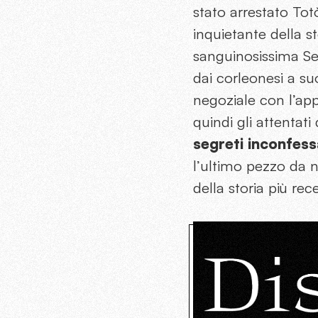
stato arrestato Tot
inquietante della s
sanguinosissima Se
dai corleonesi a su
negoziale con l’app
quindi gli attentat
segreti inconfessa
l’ultimo pezzo da n
della storia più re