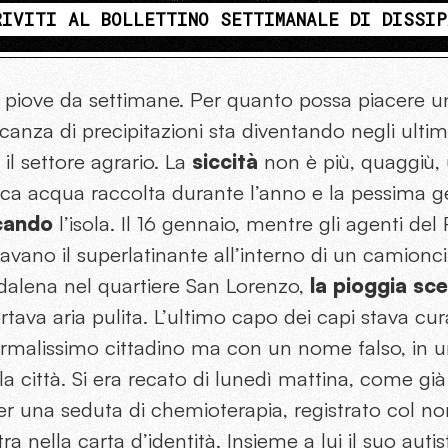
RIVITI AL BOLLETTINO SETTIMANALE DI DISSIP
piove da settimane. Per quanto possa piacere u
canza di precipitazioni sta diventando negli ultim
il settore agrario. La
siccità
non è più, quaggiù
poca acqua raccolta durante l’anno e la pessima g
icando
l’isola. Il 16 gennaio, mentre gli agenti del
tavano il superlatinante all’interno di un camionci
ddalena nel quartiere San Lorenzo,
la pioggia sce
ortava aria pulita. L’ultimo capo dei capi stava c
malissimo cittadino ma con un nome falso, in un
la città. Si era recato di lunedì mattina, come già
per una seduta di chemioterapia, registrato col n
a nella carta d’identità. Insieme a lui il suo auti