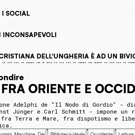
I SOCIAL
 INCONSAPEVOLI
CRISTIANA DELL'UNGHERIA È AD UN BIVI
ondire
 FRA ORIENTE E OCCI
one Adelphi de "Il Nodo di Gordio" - di
nst Jünger e Carl Schmitt - impone un r
 fra Terra e Mare, fra dispotismo e lib
ica.
omini, Macchine, Dèi
Biblioteca ideale
Occidente
Letture