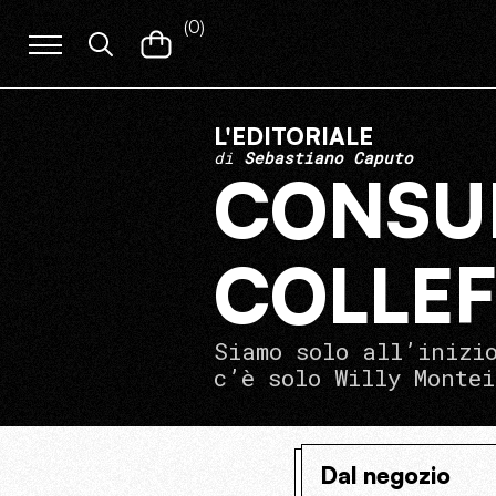
(
0
)
L'EDITORIALE
di
Sebastiano Caputo
CONSUM
COLLE
Siamo solo all’inizi
c’è solo Willy Montei
Dal negozio