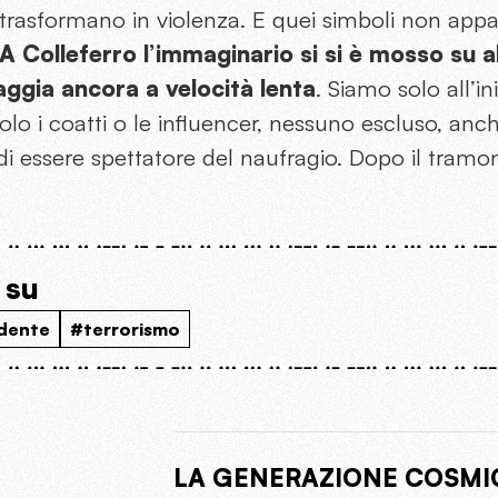
si trasformano in violenza. E quei simboli non ap
A Colleferro l’immaginario si si è mosso su al
ggia ancora a velocità lenta
. Siamo solo all’in
solo i coatti o le influencer, nessuno escluso, anc
 di essere spettatore del naufragio. Dopo il tramon
 su
dente
#terrorismo
LA GENERAZIONE COSMI