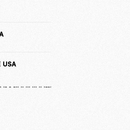
A
E USA