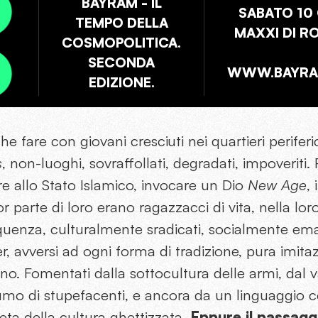
BAYRAM - IL
SABATO 10
TEMPO DELLA
MAXXI DI R
COSMOPOLITICA.
SECONDA
WWW.BAYRAM
EDIZIONE.
 fare con giovani cresciuti nei quartieri periferic
s
, non-luoghi, sovraffollati, degradati, impoveriti.
ire allo Stato Islamico, invocare un Dio
New Age
,
r parte di loro erano ragazzacci di vita, nella lor
quenza, culturalmente sradicati, socialmente emar
, avversi ad ogni forma di tradizione, pura imita
no. Fomentati dalla sottocultura delle armi, dal 
umo di stupefacenti, e ancora da un linguaggio co
ta della cultura ghettizzata.
Eppure il passagg