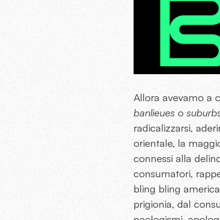
Allora avevamo a che
banlieues
o
suburb
radicalizzarsi, ader
orientale, la maggio
connessi alla delin
consumatori, rapper
bling bling america
prigionia, dal cons
neologismi, apologe