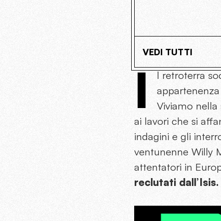
VEDI TUTTI
I
l retroterra s
appartenenza 
Viviamo nella 
ai lavori che si aff
indagini e gli inte
ventunenne Willy M
attentatori in Euro
reclutati dall’Isis.