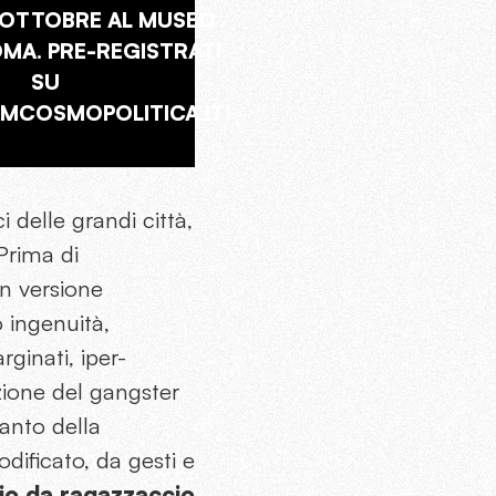
 OTTOBRE AL MUSEO
OMA. PRE-REGISTRATI
SU
COSMOPOLITICA.IT!
i delle grandi città,
 Prima di
 in versione
o ingenuità,
ginati, iper-
zione del gangster
vanto della
dificato, da gesti e
io da ragazzaccio