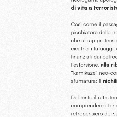
di vita a terroris
Così come il passag
picchiatore della n
che al rap preferis
cicatrici i tatuaggi,
finanziati dai petr
l’estorsione,
alla r
“kamikaze” neo-conv
sfumatura: il
nichi
Del resto il retrot
comprendere i feno
retropensiero dei su