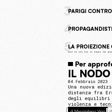
3
PARIGI CONTRO 
4
PROPAGANDISTI
5
LA PROIEZIONE 
Per approf
IL NODO
04 Febbraio 2023
Una nuova edizi
distanza fra Er
degli equilibri
violenza e tecn
di Massimiliano Vino
U