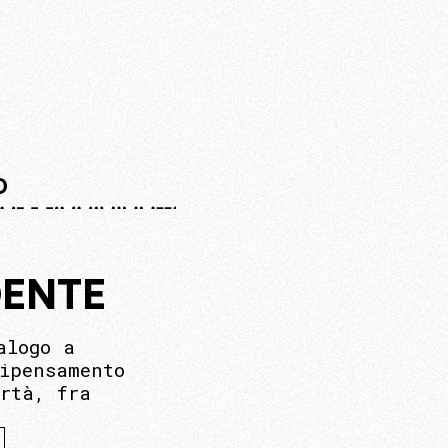
O
DENTE
alogo a
ipensamento
ertà, fra