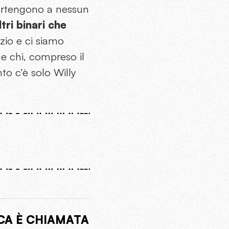
partengono a nessun
tri binari che
izio e ci siamo
he chi, compreso il
to c’è solo Willy
CA È CHIAMATA