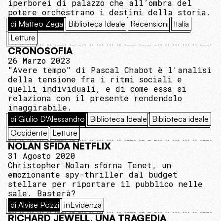
iperborei di palazzo che all’ombra del
potere orchestrano i destini della storia.
di Matteo Zega
Biblioteca Ideale
Recensioni
Italia
Letture
CRONOSOFIA
26 Marzo 2023
"Avere tempo" di Pascal Chabot è l'analisi
della tensione fra i ritmi sociali e
quelli individuali, e di come essa si
relaziona con il presente rendendolo
inaggirabile.
di Giulio D'Alessandro
Biblioteca Ideale
Biblioteca ideale
Occidente
Letture
NOLAN SFIDA NETFLIX
31 Agosto 2020
Christopher Nolan sforna Tenet, un
emozionante spy-thriller dal budget
stellare per riportare il pubblico nelle
sale. Basterà?
di Alvise Pozzi
inEvidenza
RICHARD JEWELL, UNA TRAGEDIA