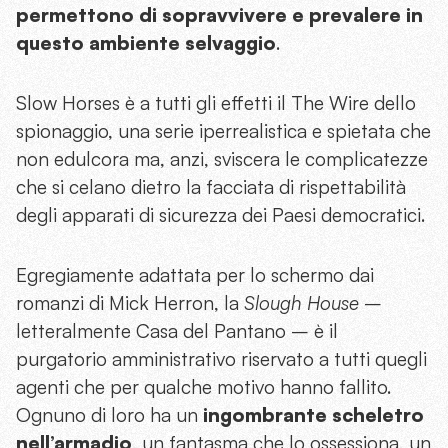
permettono di sopravvivere e prevalere in
questo ambiente selvaggio
.
Slow Horses è a tutti gli effetti il The Wire dello
spionaggio, una serie iperrealistica e spietata che
non edulcora ma, anzi, sviscera le complicatezze
che si celano dietro la facciata di rispettabilità
degli apparati di sicurezza dei Paesi democratici.
Egregiamente adattata per lo schermo dai
romanzi di Mick Herron, la
Slough House
–
letteralmente Casa del Pantano – è il
purgatorio amministrativo riservato a tutti quegli
agenti che per qualche motivo hanno fallito.
Ognuno di loro ha un
ingombrante scheletro
nell’armadio
, un fantasma che lo ossessiona, un