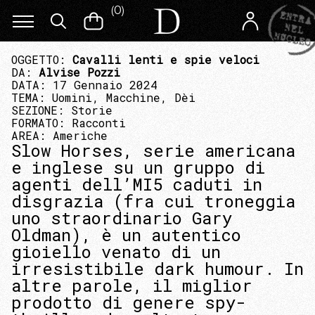
(
0
)
OGGETTO:
Cavalli lenti e spie veloci
DA:
Alvise Pozzi
DATA: 17 Gennaio 2024
TEMA:
Uomini, Macchine, Dèi
SEZIONE:
Storie
FORMATO:
Racconti
AREA:
Americhe
Slow Horses, serie americana
e inglese su un gruppo di
agenti dell’MI5 caduti in
disgrazia (fra cui troneggia
uno straordinario Gary
Oldman), è un autentico
gioiello venato di un
irresistibile dark humour. In
altre parole, il miglior
prodotto di genere spy-