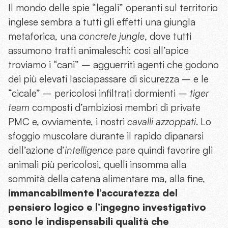
Il mondo delle spie “legali” operanti sul territorio
inglese sembra a tutti gli effetti una giungla
metaforica, una
concrete jungle
, dove tutti
assumono tratti animaleschi: così all’apice
troviamo i “cani” – agguerriti agenti che godono
dei più elevati lasciapassare di sicurezza – e le
“cicale” – pericolosi infiltrati dormienti –
tiger
team
composti d’ambiziosi membri di private
PMC e, ovviamente, i nostri
cavalli azzoppati
. Lo
sfoggio muscolare durante il rapido dipanarsi
dell’azione d’
intelligence
pare quindi favorire gli
animali più pericolosi, quelli insomma alla
sommità della catena alimentare ma, alla fine,
immancabilmente l’accuratezza del
pensiero logico e l’ingegno investigativo
sono le indispensabili qualità che