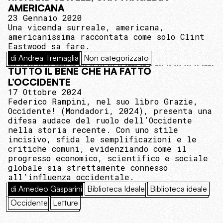
AMERICANA
23 Gennaio 2020
Una vicenda surreale, americana,
americanissima raccontata come solo Clint
Eastwood sa fare.
di Andrea Tremaglia
Non categorizzato
TUTTO IL BENE CHE HA FATTO
L’OCCIDENTE
17 Ottobre 2024
Federico Rampini, nel suo libro Grazie,
Occidente! (Mondadori, 2024), presenta una
difesa audace del ruolo dell’Occidente
nella storia recente. Con uno stile
incisivo, sfida le semplificazioni e le
critiche comuni, evidenziando come il
progresso economico, scientifico e sociale
globale sia strettamente connesso
all’influenza occidentale.
di Amedeo Gasparini
Biblioteca Ideale
Biblioteca ideale
Occidente
Letture