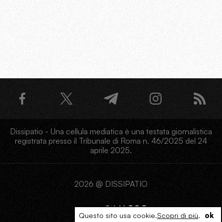
Dissipatio - Una cellula mediatica è una testata giornalistica
registrata presso il Tribunale di Roma n. 46/2025 del 24
aprile 2025.
2026 @ DISSIPATIO
Questo sito usa cookie.
Scopri di più
.
ok