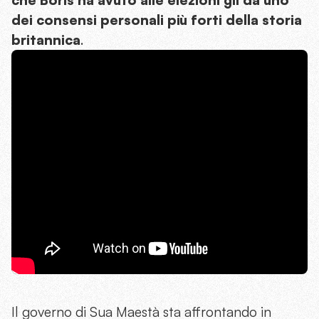
che Boris ha avuto alle elezioni gli dà uno
dei consensi personali più forti della storia
britannica
.
Il governo di Sua Maestà sta affrontando in