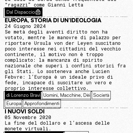
“ragazzi” come Gianni Letta
Dal Dispaccio
EUROPA, STORIA DI UN’IDEOLOGIA
24 Giugno 2024
Se metà degli aventi diritto non ha
votato, mentre le manovre di palazzo per
riportare Ursula von der Leyen suscitano
poco interesse nei cittadini del vecchio
continente, il motivo non è troppo
complicato: la mancanza di spirito
nazionale che superi i confini storici fra
gli Stati. Lo sosteneva anche Lucien
Febvre: l’Europa è un ideale privo di
fede, incapace di suscitare un vero e
proprio interesse collettivo.
di Lorenzo Bravi
Uomini, Macchine, Dèi
Società
Europa
Approfondimenti
I NUOVI SOLDI
05 Novembre 2020
La fine del dollaro e l’ascesa delle
monete virtuali.