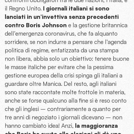
confronti obbligatori tra le due nazioni, l’Italia, e
il Regno Unito.
I giornali italiani si sono
lanciati in un’invettiva senza precedenti
contro Boris Johnson
e la gestione britannica
dell’emergenza coronavirus, che fa alquanto
sorridere, se non indurre a pensare che l’agenda
politica di regime, enfatizzata da una stampa
non libera, abbia solo un obiettivo: tenere buone
le masse italiche per evitare che la pessima
gestione europea della crisi spinga gli italiani a
guardare oltre Manica. Del resto, agli italiani
sono state raccontate molte frottole in materia,
anche se forse qualcuno alla fine si è reso conto
che gli inglesi – contrariamente a quanto per
tre anni di negoziato i giornali dicevano – non
hanno cambiato idea! Anzi,
la maggioranza