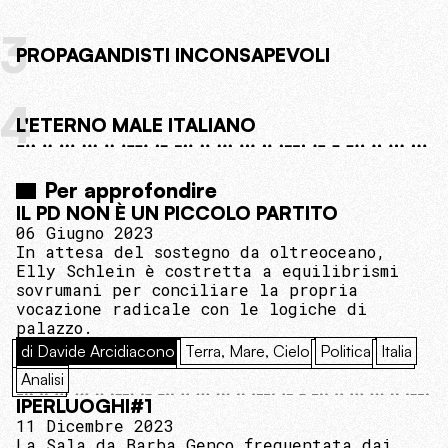
3
PROPAGANDISTI INCONSAPEVOLI
4
L'ETERNO MALE ITALIANO
Per approfondire
IL PD NON È UN PICCOLO PARTITO
06 Giugno 2023
In attesa del sostegno da oltreoceano,
Elly Schlein è costretta a equilibrismi
sovrumani per conciliare la propria
vocazione radicale con le logiche di
palazzo.
di Davide Arcidiacono
Terra, Mare, Cielo
Politica
Italia
Analisi
IPERLUOGHI#1
11 Dicembre 2023
La Sala da Barba Genco frequentata dai