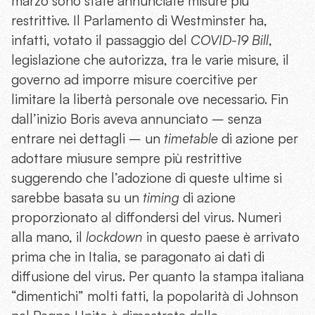
marzo sono state annunciate misure più
restrittive. Il Parlamento di Westminster ha,
infatti, votato il passaggio del
COVID-19 Bill
,
legislazione che autorizza, tra le varie misure, il
governo ad imporre misure coercitive per
limitare la libertà personale ove necessario. Fin
dall’inizio Boris aveva annunciato – senza
entrare nei dettagli – un
timetable
di azione per
adottare miusure sempre più restrittive
suggerendo che l’adozione di queste ultime si
sarebbe basata su un
timing
di azione
proporzionato al diffondersi del virus. Numeri
alla mano, il
lockdown
in questo paese è arrivato
prima che in Italia, se paragonato ai dati di
diffusione del virus. Per quanto la stampa italiana
“dimentichi” molti fatti, la popolarità di Johnson