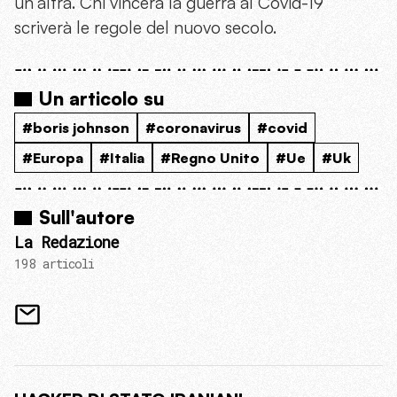
un’altra. Chi vincerà la guerra al Covid-19
scriverà le regole del nuovo secolo.
Un articolo su
#boris johnson
#coronavirus
#covid
#Europa
#Italia
#Regno Unito
#Ue
#Uk
Sull'autore
La Redazione
198 articoli