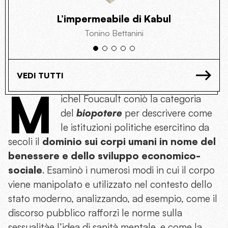
L’impermeabile di Kabul
Tonino Bettanini
VEDI TUTTI
M
ichel Foucault coniò la categoria
del
biopotere
per descrivere come
le istituzioni politiche esercitino da
secoli il
dominio sui corpi umani in nome del
benessere e dello sviluppo economico-
sociale
. Esaminò i numerosi modi in cui il corpo
viene manipolato e utilizzato nel contesto dello
stato moderno, analizzando, ad esempio, come il
discorso pubblico rafforzi le norme sulla
sessualitàe l’idea di sanità mentale, e come la