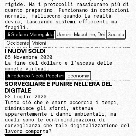
rigide. Ma i protocolli rassicurano più di
quanto preparino. Funzionano in condizioni
normali, falliscono quando la realtà
devia, lasciando sistemi efficienti ma
fragili.
di Stefano Menegaldo
Uomini, Macchine, Dèi
Società
Occidente
Visioni
I NUOVI SOLDI
05 Novembre 2020
La fine del dollaro e l’ascesa delle
monete virtuali.
di Federico Nicola Pecchini
Economia
SORVEGLIARE E PUNIRE NELL'ERA DEL
DIGITALE
03 Luglio 2020
Tutto ciò che è smart accorcia i tempi,
diminuisce gli sforzi, attenua
apparentemente i danni ambientali, ma
quali sono le controindicazioni di
sorveglianza che tale digitalizzazione del
lavoro comporta?