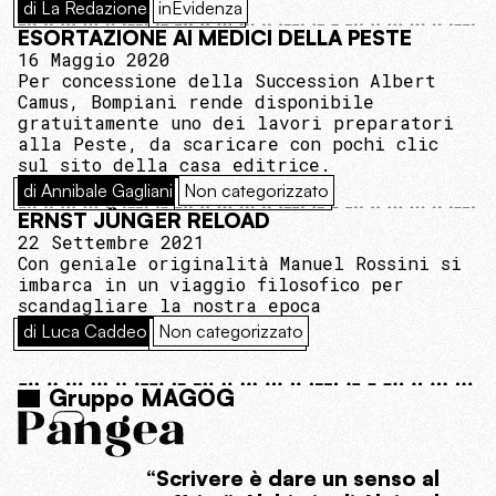
di La Redazione
inEvidenza
ESORTAZIONE AI MEDICI DELLA PESTE
16 Maggio 2020
Per concessione della Succession Albert
Camus, Bompiani rende disponibile
gratuitamente uno dei lavori preparatori
alla Peste, da scaricare con pochi clic
sul sito della casa editrice.
di Annibale Gagliani
Non categorizzato
ERNST JÜNGER RELOAD
22 Settembre 2021
Con geniale originalità Manuel Rossini si
imbarca in un viaggio filosofico per
scandagliare la nostra epoca
di Luca Caddeo
Non categorizzato
Gruppo MAGOG
“Scrivere è dare un senso al