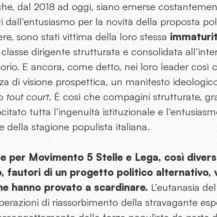
che, dal 2018 ad oggi, siano emerse costantemente
ti dall’entusiasmo per la novità della proposta pol
e, sono stati vittima della loro stessa
immaturit
classe dirigente strutturata e consolidata all’inter
torio. E ancora, come detto, nei loro leader così 
 di visione prospettica, un manifesto ideologico
to
tout court
. È così che compagini strutturate, gra
itato tutta l’ingenuità istituzionale e l’entusiasm
 della stagione populista italiana.
e per Movimento 5 Stelle e Lega, così diversi
 fautori di un progetto politico alternativo, 
he hanno provato a scardinare.
L’eutanasia de
 operazioni di riassorbimento della stravagante esp