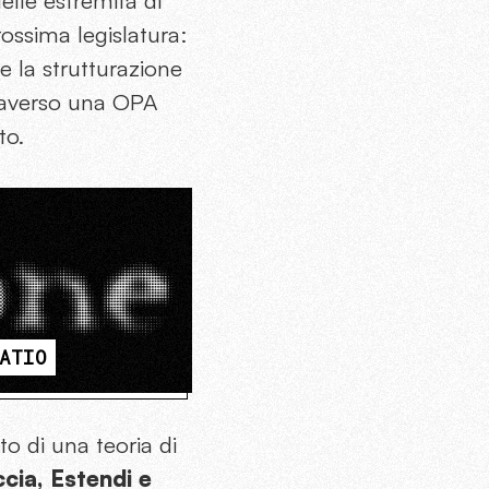
lle estremità di
ossima legislatura:
 e la strutturazione
traverso una OPA
to.
ATIO
o di una teoria di
cia, Estendi e