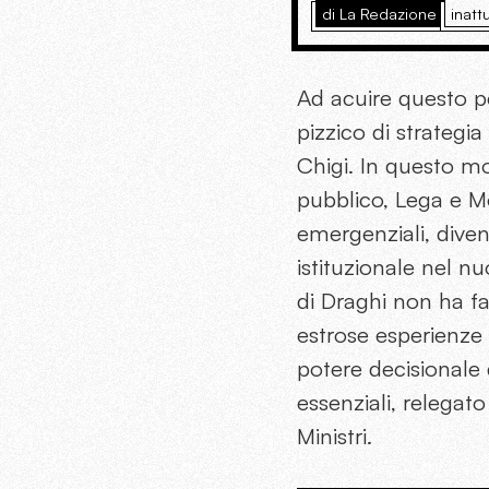
di La Redazione
inattu
Ad acuire questo 
pizzico di strategi
Chigi. In questo mo
pubblico, Lega e M
emergenziali, dive
istituzionale nel 
di Draghi non ha f
estrose esperienze
potere decisionale
essenziali, relegat
Ministri.