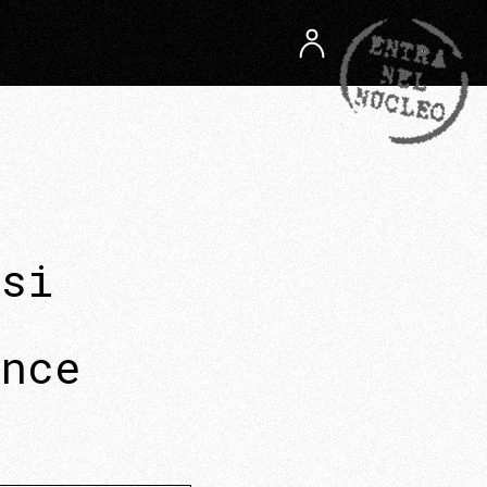
 si
a
ince