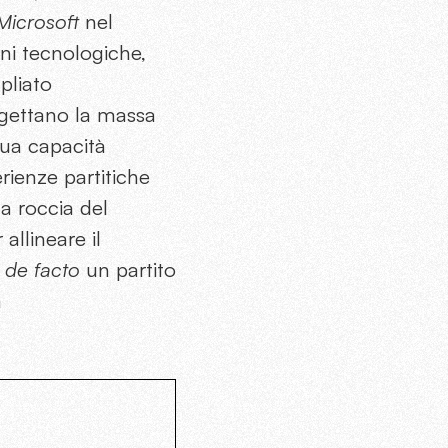
Microsoft
nel
ni tecnologiche,
pliato
ggettano la massa
sua capacità
rienze partitiche
a roccia del
allineare il
o
de facto
un partito
a