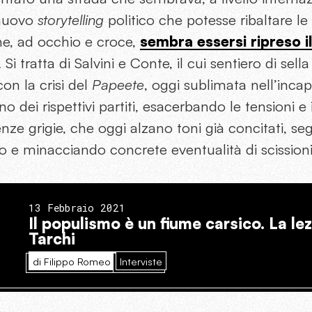
 nuovo
storytelling
politico che potesse ribaltare le
he, ad occhio e croce,
sembra essersi ripreso i
. Si tratta di Salvini e Conte, il cui sentiero di sell
con la crisi del
Papeete
, oggi sublimata nell’incap
rno dei rispettivi partiti, esacerbando le tensioni e 
nenze grigie, che oggi alzano toni già concitati, s
o e minacciando concrete eventualità di scissioni
13 Febbraio 2021
Il populismo è un fiume carsico. La le
Tarchi
di Filippo Romeo
Interviste