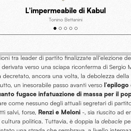
L’impermeabile di Kabul
Tonino Bettanini
ioni tra leader di partito finalizzate all’elezione d
 derivata verso una sciapa riconferma di Sergio M
a decretato, ancora una volta, la debolezza della 
utto, un inesorabile passo avanti verso
l’epilogo 
anto fugace infatuazione di massa per il po
re come nessuno degli attuali segretari di partito
i salvi, forse,
Renzi e Meloni
-, sia riuscito ad 
 cultura politica. Tuttavia, è doppia la
debacle
per
tato una strada che sembrava, a livello internaz