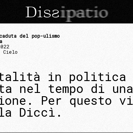
caduta del pop-ulismo
a
2022
 Cielo
talità in politica
ta nel tempo di un
ione. Per questo v
la Diccì.