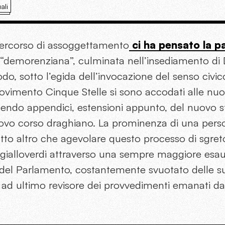
ali
percorso di assoggettamento
ci ha pensato la 
a “demorenziana”, culminata nell’insediamento di
do, sotto l’egida dell’invocazione del senso civico
ovimento Cinque Stelle si sono accodati alle nuo
nendo appendici, estensioni appunto, del nuovo 
nuovo corso draghiano. La prominenza di una pers
atto altro che agevolare questo processo di sgre
 gialloverdi attraverso una sempre maggiore esau
 del Parlamento, costantemente svuotato delle s
o ad ultimo revisore dei provvedimenti emanati da