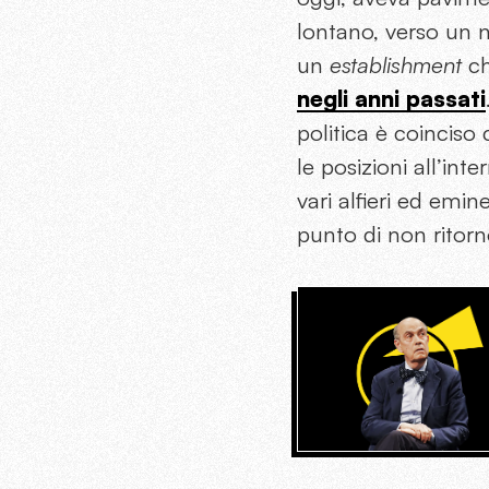
lontano, verso un
un
establishment
c
negli anni passati
politica è coinciso 
le posizioni all’inte
vari alfieri ed emi
punto di non ritorn