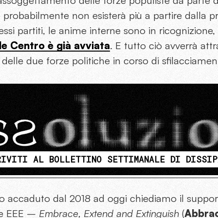
assoggettamento delle forze populiste da parte de
probabilmente non esisterà più a partire dalla pr
stessi partiti, le anime interne sono in ricognizione,
e Centro è già avviata
. E tutto ciò avverrà at
 delle due forze politiche in corso di sfilacciamen
RIVITI AL BOLLETTINO SETTIMANALE DI DISSIP
o accaduto dal 2018 ad oggi chiediamo il support
e EEE –
Embrace, Extend and Extinguish
(
Abbrac