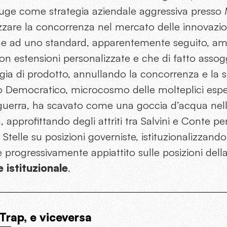
 auge come strategia aziendale aggressiva presso
izzare la concorrenza nel mercato delle innovazio
one ad uno standard, apparentemente seguito, am
n estensioni personalizzate e che di fatto asso
gia di prodotto, annullando la concorrenza e la 
ito Democratico, microcosmo delle molteplici espe
erra, ha scavato come una goccia d’acqua nell
approfittando degli attriti tra Salvini e Conte per 
elle su posizioni governiste, istituzionalizzand
è progressivamente appiattito sulle posizioni dell
 istituzionale
.
 Trap, e viceversa