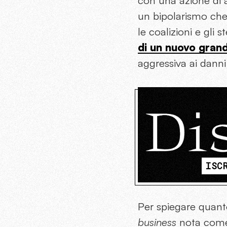
con una azione di 
un bipolarismo che 
le coalizioni e gli 
di un nuovo grand
aggressiva ai danni
ISC
Per spiegare quant
business
nota com