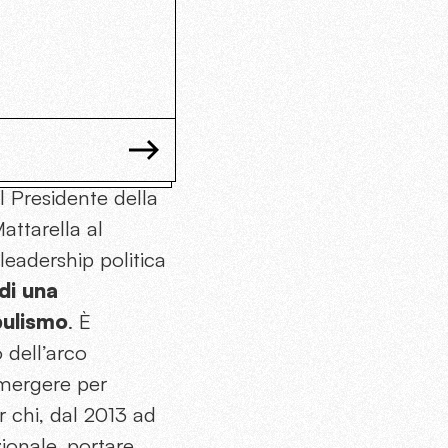
el Presidente della
attarella al
leadership politica
di una
pulismo
. È
 dell’arco
emergere per
 chi, dal 2013 ad
ionale, portare