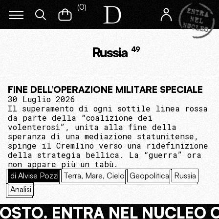
(
0
)
Russia
49
FINE DELL’OPERAZIONE MILITARE SPECIALE
30 Luglio 2026
Il superamento di ogni sottile linea rossa
da parte della “coalizione dei
volenterosi”, unita alla fine della
speranza di una mediazione statunitense,
spinge il Cremlino verso una ridefinizione
della strategia bellica. La “guerra” ora
non appare più un tabù.
di Alvise Pozzi
Terra, Mare, Cielo
Geopolitica
Russia
Analisi
COSTO. ENTRA NEL NUCLEO 