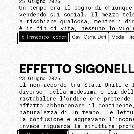
25 Giugno 2026
Un tempo era il sogno di chiunque
vendendo sui social. Il mezzo tel
a rischiare qualcosa, mentre i di
è in fin di vita, nessuno lo vuol
di Francesco Teodori
Cavi, Carta, Dati
Media
It
EFFETTO SIGONEL
23 Giugno 2026
Il non-accordo tra Stati Uniti e 
diverse, della medesima crisi del
ristabilire l’ordine che pretende
affatto abbandonare il continente
naturalezza di un tempo. Le lettu
la confusione e aggravano l’incon
invece riguarda la struttura prof