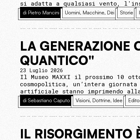
si adatta a qualsiasi vento, l'in
di Pietro Mancini
Uomini, Macchine, Dèi
Storie
LA GENERAZIONE 
QUANTICO"
23 Luglio 2026
Il Museo MAXXI il prossimo 10 ott
cosmopolitica, un’intera giornata
artificiale stanno imprimendo all
di Sebastiano Caputo
Visioni, Dottrine, Idee
Edito
IL RISORGIMENTO 