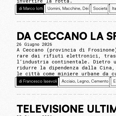
invertire la rotta.
di Marco Iotti
Uomini, Macchine, Dèi
Società
Ita
DA CECCANO LA SF
26 Giugno 2026
A Ceccano (provincia di Frosinone
rare dai rifiuti elettronici, tra
l’industria continentale. Dietro 
ridurre la dipendenza dalla Cina,
le città come miniere urbane da c
di Francesco Iasevoli
Acciaio, Legno, Cemento
E
TELEVISIONE ULTI