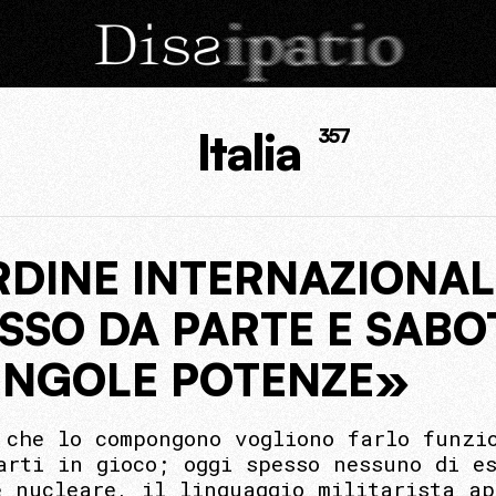
Italia
357
RDINE INTERNAZIONAL
SSO DA PARTE E SABO
SINGOLE POTENZE»
 che lo compongono vogliono farlo funzi
arti in gioco; oggi spesso nessuno di e
e nucleare, il linguaggio militarista ap