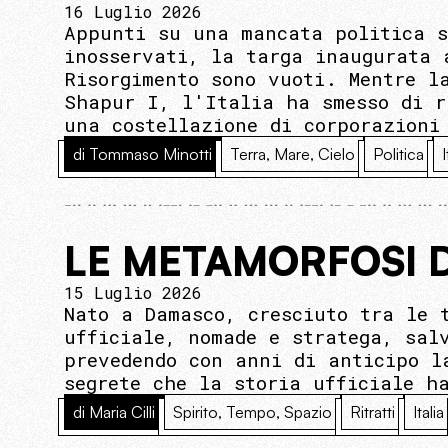
16 Luglio 2026
Appunti su una mancata politica s
inosservati, la targa inaugurata 
Risorgimento sono vuoti. Mentre l
Shapur I, l'Italia ha smesso di r
una costellazione di corporazioni
di Tommaso Minotti
Terra, Mare, Cielo
Politica
I
LE METAMORFOSI 
15 Luglio 2026
Nato a Damasco, cresciuto tra le 
ufficiale, nomade e stratega, sal
prevedendo con anni di anticipo l
segrete che la storia ufficiale h
di Maria Cilli
Spirito, Tempo, Spazio
Ritratti
Italia