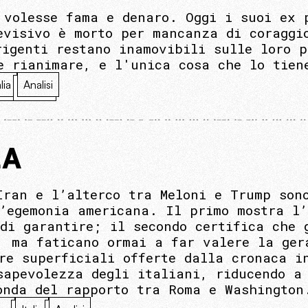
 volesse fama e denaro. Oggi i suoi ex 
evisivo è morto per mancanza di coraggi
rigenti restano inamovibili sulle loro p
e rianimare, e l'unica cosa che lo tien
alia
Analisi
LA
Iran e l’alterco tra Meloni e Trump son
l’egemonia americana. Il primo mostra l
 di garantire; il secondo certifica che 
, ma faticano ormai a far valere la ger
re superficiali offerte dalla cronaca i
sapevolezza degli italiani, riducendo a
onda del rapporto tra Roma e Washington