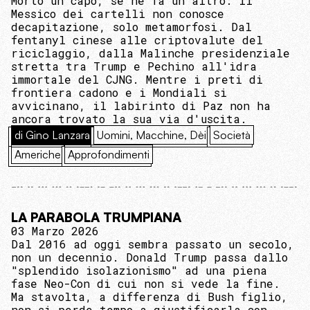
Morto un capo, se ne fa un altro: il
Messico dei cartelli non conosce
decapitazione, solo metamorfosi. Dal
fentanyl cinese alle criptovalute del
riciclaggio, dalla Malinche presidenziale
stretta tra Trump e Pechino all'idra
immortale del CJNG. Mentre i preti di
frontiera cadono e i Mondiali si
avvicinano, il labirinto di Paz non ha
ancora trovato la sua via d'uscita.
di Gino Lanzara
Uomini, Macchine, Dèi
Società
Americhe
Approfondimenti
LA PARABOLA TRUMPIANA
03 Marzo 2026
Dal 2016 ad oggi sembra passato un secolo,
non un decennio. Donald Trump passa dallo
"splendido isolazionismo" ad una piena
fase Neo-Con di cui non si vede la fine.
Ma stavolta, a differenza di Bush figlio,
non si perde tempo a giustificarla con