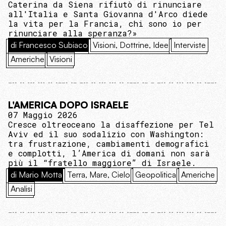
Caterina da Siena rifiutò di rinunciare
all'Italia e Santa Giovanna d'Arco diede
la vita per la Francia, chi sono io per
rinunciare alla speranza?»
di Francesco Subiaco
Visioni, Dottrine, Idee
Interviste
Americhe
Visioni
L'AMERICA DOPO ISRAELE
07 Maggio 2026
Cresce oltreoceano la disaffezione per Tel
Aviv ed il suo sodalizio con Washington:
tra frustrazione, cambiamenti demografici
e complotti, l’America di domani non sarà
più il “fratello maggiore” di Israele.
di Mario Motta
Terra, Mare, Cielo
Geopolitica
Americhe
Analisi