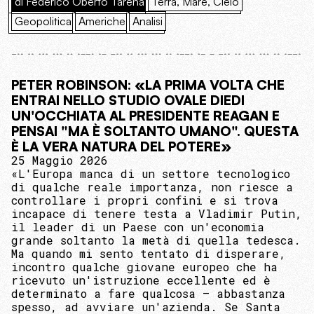
di Federico Oberto Tarena
Terra, Mare, Cielo
Geopolitica
Americhe
Analisi
PETER ROBINSON: «LA PRIMA VOLTA CHE
ENTRAI NELLO STUDIO OVALE DIEDI
UN'OCCHIATA AL PRESIDENTE REAGAN E
PENSAI "MA È SOLTANTO UMANO". QUESTA
È LA VERA NATURA DEL POTERE»
25 Maggio 2026
«L'Europa manca di un settore tecnologico
di qualche reale importanza, non riesce a
controllare i propri confini e si trova
incapace di tenere testa a Vladimir Putin,
il leader di un Paese con un'economia
grande soltanto la metà di quella tedesca.
Ma quando mi sento tentato di disperare,
incontro qualche giovane europeo che ha
ricevuto un'istruzione eccellente ed è
determinato a fare qualcosa — abbastanza
spesso, ad avviare un'azienda. Se Santa