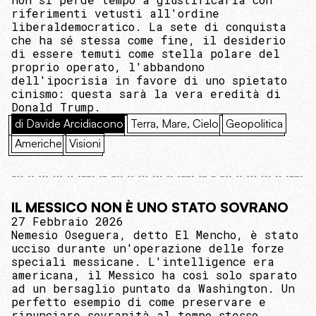
riferimenti vetusti all'ordine
liberaldemocratico. La sete di conquista
che ha sé stessa come fine, il desiderio
di essere temuti come stella polare del
proprio operato, l'abbandono
dell'ipocrisia in favore di uno spietato
cinismo: questa sarà la vera eredità di
Donald Trump.
di Davide Arcidiacono
Terra, Mare, Cielo
Geopolitica
Americhe
Visioni
IL MESSICO NON È UNO STATO SOVRANO
27 Febbraio 2026
Nemesio Oseguera, detto El Mencho, è stato
ucciso durante un'operazione delle forze
speciali messicane. L'intelligence era
americana, il Messico ha così solo sparato
ad un bersaglio puntato da Washington. Un
perfetto esempio di come preservare e
rinunciare sovranità al tempo stesso.