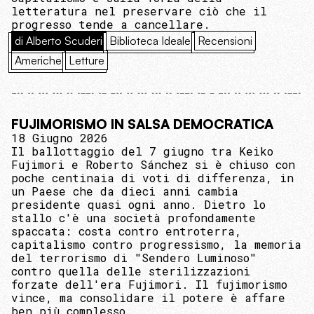
letteratura nel preservare ciò che il
progresso tende a cancellare.
di Alberto Scuderi
Biblioteca Ideale
Recensioni
Americhe
Letture
FUJIMORISMO IN SALSA DEMOCRATICA
18 Giugno 2026
Il ballottaggio del 7 giugno tra Keiko
Fujimori e Roberto Sánchez si è chiuso con
poche centinaia di voti di differenza, in
un Paese che da dieci anni cambia
presidente quasi ogni anno. Dietro lo
stallo c'è una società profondamente
spaccata: costa contro entroterra,
capitalismo contro progressismo, la memoria
del terrorismo di "Sendero Luminoso"
contro quella delle sterilizzazioni
forzate dell'era Fujimori. Il fujimorismo
vince, ma consolidare il potere è affare
ben più complesso.