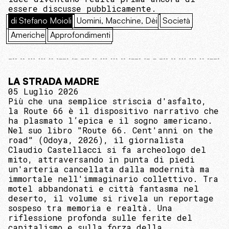
essere discusse pubblicamente.
di Stefano Moioli
Uomini, Macchine, Dèi
Società
Americhe
Approfondimenti
LA STRADA MADRE
05 Luglio 2026
Più che una semplice striscia d'asfalto,
la Route 66 è il dispositivo narrativo che
ha plasmato l’epica e il sogno americano.
Nel suo libro "Route 66. Cent'anni on the
road" (Odoya, 2026), il giornalista
Claudio Castellacci si fa archeologo del
mito, attraversando in punta di piedi
un'arteria cancellata dalla modernità ma
immortale nell'immaginario collettivo. Tra
motel abbandonati e città fantasma nel
deserto, il volume si rivela un reportage
sospeso tra memoria e realtà. Una
riflessione profonda sulle ferite del
capitalismo e sulla forza della