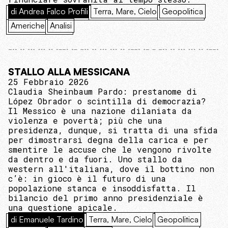
di Andrea Falco Profili
Terra, Mare, Cielo
Geopolitica
Americhe
Analisi
STALLO ALLA MESSICANA
25 Febbraio 2026
Claudia Sheinbaum Pardo: prestanome di
López Obrador o scintilla di democrazia?
Il Messico è una nazione dilaniata da
violenza e povertà; più che una
presidenza, dunque, si tratta di una sfida
per dimostrarsi degna della carica e per
smentire le accuse che le vengono rivolte
da dentro e da fuori. Uno stallo da
western all'italiana, dove il bottino non
c’è: in gioco è il futuro di una
popolazione stanca e insoddisfatta. Il
bilancio del primo anno presidenziale è
una questione apicale.
di Emanuele Tardino
Terra, Mare, Cielo
Geopolitica