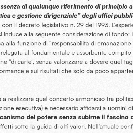
 assenza di qualunque riferimento di principio 
tica e gestione dirigenziale” degli uffici pubbli
a con il decreto legislativo n. 29 del 1993. L’esperi
si induce alla seguente considerazione di fondo: i
ca alla funzione di “responsabilità di emanazione d
 è relegata al fondamentale e assorbente compi
ione “di carte”, senza valorizzare a dovere quel ta
formance e sui risultati che solo da poco apparte
e a realizzare quel concerto armonioso tra politic
ione esecutiva) è necessario affidarsi a uomini di
anismo del potere senza subirne il fascino d
ffetti sotto la guida di alti valori. Nell’attuale con