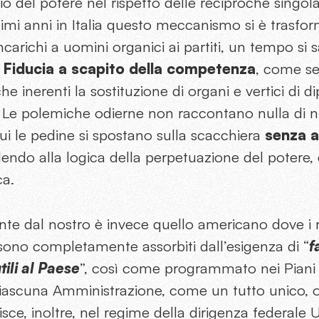
io del potere nel rispetto delle reciproche singola
ltimi anni in Italia questo meccanismo si è trasfor
incarichi a uomini organici ai partiti, un tempo si
.
Fiducia a scapito della competenza
, come s
e inerenti la sostituzione di organi e vertici di di
. Le polemiche odierne non raccontano nulla di n
ui le pedine si spostano sulla scacchiera
senza a
endo alla logica della perpetuazione del potere, d
ca.
te dal nostro è invece quello americano dove i ra
a sono completamente assorbiti dall’esigenza di “
f
tili al Paese
”, così come programmato nei Piani S
ciascuna Amministrazione, come un tutto unico, 
sce, inoltre, nel regime della dirigenza federale 