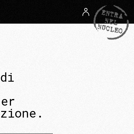
di
per
azione.