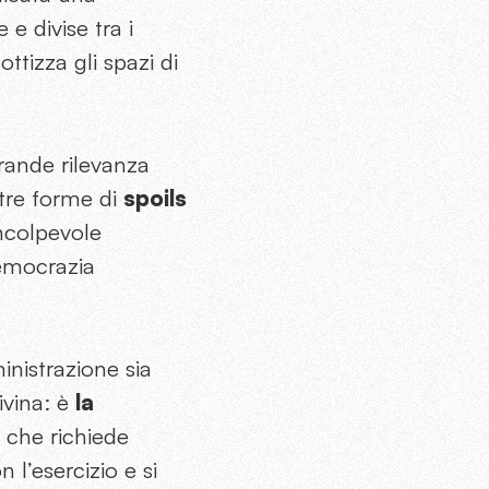
 e divise tra i
ttizza gli spazi di
rande rilevanza
tre forme di
spoils
incolpevole
democrazia
inistrazione sia
ivina: è
la
, che richiede
 l’esercizio e si