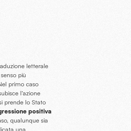
raduzione letterale
e senso più
 Nel primo caso
subisce l’azione
 si prende lo Stato
ressione positiva
caso, qualunque sia
licata una