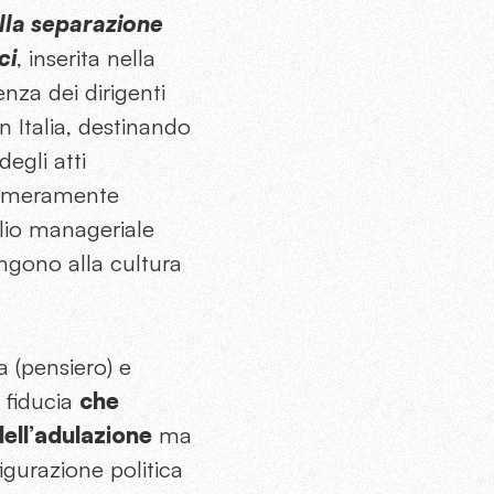
alla separazione
ci
, inserita nella
enza dei dirigenti
n Italia, destinando
egli atti
to meramente
glio manageriale
ngono alla cultura
a (pensiero) e
 fiducia
che
ell’adulazione
ma
figurazione politica