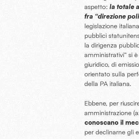
aspetto:
la totale
fra “direzione poli
legislazione italian
pubblici statuniten
la dirigenza pubbli
amministrativi” si
giuridico, di emiss
orientato sulla per
della PA italiana.
Ebbene, per riuscir
amministrazione (az
conoscano il mecc
per declinarne gli e