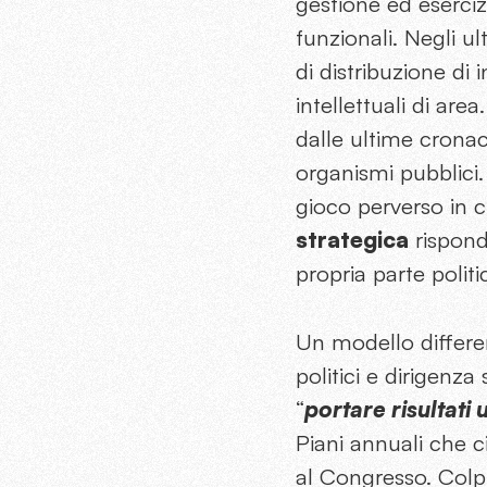
gestione ed eserciz
funzionali. Negli u
di distribuzione di 
intellettuali di area
dalle ultime cronach
organismi pubblici
gioco perverso in c
strategica
rispond
propria parte politi
Un modello differen
politici e dirigenz
“
portare risultati u
Piani annuali che 
al Congresso. Colpi