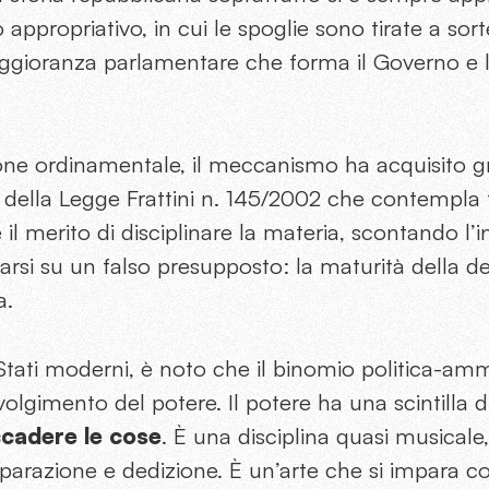
appropriativo, in cui le spoglie sono tirate a sorte
aggioranza parlamentare che forma il Governo e lo
sione ordinamentale, il meccanismo ha acquisito g
 della Legge Frattini n. 145/2002 che contempla 
 il merito di disciplinare la materia, scontando l’
arsi su un falso presupposto: la maturità della 
a.
tati moderni, è noto che il binomio politica-amm
volgimento del potere. Il potere ha una scintilla d
ccadere le cose
. È una disciplina quasi musicale
eparazione e dedizione. È un’arte che si impara con