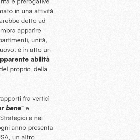
rità e prerogative
mato in una attività
 sarebbe detto ad
embra apparire
partimenti, unità,
uovo: è in atto un
pparente abilità
el proprio, della
pporti fra vertici
ar bene
” e
trategici e nei
ogni anno presenta
USA, un altro