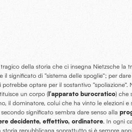
tragico della storia che ci insegna Nietzsche la t
 il significato di “sistema delle spoglie”; per dar
si potrebbe optare per il sostantivo “spoliazione”.
tituisce un corpo (
l’apparato burocratico
) che 
no, il dominatore, colui che ha vinto le elezioni e
Il secondo significato sembra dare senso alla
prog
ere decidente, effettivo, ordinatore
. In ogni 
la storia repubblicana soprattutto si è sempre app